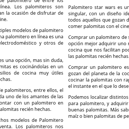
de palomitero de entre los
nea. Los palomiteros son
Palomitero star wars es 
n la ocasión de disfrutar de
singular, con un diseño i
ine.
todos aquellos que gozan de
comer palomitas con el cin
ltiples modelos de palomitero
na palomitero en línea es una
Comprar un palomitero de 
lectrodoméstico y otros de
opción mejor adquirir uno 
cocina que nos facilitan po
las palomitas recién hechas
es una opción, mas sin duda,
omitas es cocinándolas en un
Comprar un palomitero es
silios de cocina muy útiles
gozan del planeta de la coc
chas.
cocinar la palomitas con ra
el instante en el que lo des
palomiteros, entre ellos, el
ada uno de los amantes de las
Podemos localizar distintos
 Contar con un palomitero en
para palomitero, y adquir
palomitas recién hechas.
buenas palomitas. Más sab
maíz o bien palomitas de pe
chos modelos de Palomitero
venta. Los palomiteros nos