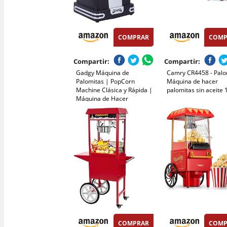
COMPRAR
COMP
Compartir:
Compartir:
Gadgy Máquina de
Camry CR4458 - Palo
Palomitas | PopCorn
Máquina de hacer
Machine Clásica y Rápida |
palomitas sin aceite
Máquina de Hacer
Palomitas de Aire Caliente,
Sin Aceite ni Grasa | Incluye
Vaso Medidor y Tapa
Superior Abatible |
Acabado Negro Retro
COMPRAR
COMP