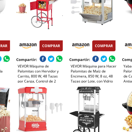
RAR
COMPRAR
COMPRAR
Compartir:
Compartir:
Comp
VEVOR Máquina de
VEVOR Máquina para Hacer
Yaba
la
Palomitas con Hervidor y
Palomitas de Maíz de
Palom
e
Carrito, 800 W, 48 Tazas
Encimera, 850 W, 8 oz, 48
de Ca
por Carga, Control de 2
Tazas por Lote, con Vidrio
Antia
Botones, Pared de Vidrio,
Templado, Incluye 4
Tapa
impiar,
Puerta de Policarbonato, 1
Cucharas, Estilo Cine, Color
Alma
Cucharada y 3 Cucharas,
Rojo, Alto Rendimiento, 390
Cómo
,
Tojo, para 6-8 Personas
x 345 x 610 mm