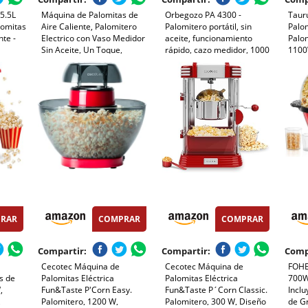
5.5L
Máquina de Palomitas de
Orbegozo PA 4300 -
Taur
lomitas
Aire Caliente, Palomitero
Palomitero portátil, sin
Palo
te -
Electrico con Vaso Medidor
aceite, funcionamiento
Palom
Sin Aceite, Un Toque,
rápido, cazo medidor, 1000
1100W
il de
Palomitas en 3 MIN
W, Rojo Metalizado
Aire 
Maquina Palomita Portátil
Minu
Rojo)
para Cine en Casa, Noches
Tran
de Película, Fiestas
Compa
Limpi
RAR
COMPRAR
COMPRAR
Compartir:
Compartir:
Comp
Cecotec Máquina de
Cecotec Máquina de
FOHE
s de
Palomitas Eléctrica
Palomitas Eléctrica
700W
,
Fun&Taste P'Corn Easy.
Fun&Taste P´Corn Classic.
Incl
,
Palomitero, 1200 W,
Palomitero, 300 W, Diseño
de G