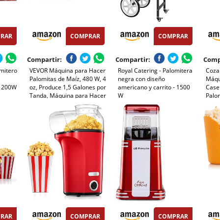
RAR
COMPRAR
COMPRAR
Compartir:
Compartir:
Comp
mitero
VEVOR Máquina para Hacer
Royal Catering - Palomitera
Coza
Palomitas de Maíz, 480 W, 4
negra con diseño
Máqu
 1200W
oz, Produce 1,5 Galones por
americano y carrito - 1500
Caser
Tanda, Máquina para Hacer
W
Palo
Palomitas de Maíz de
Agreg
Sobremesa, Incluye 3 Palas,
Agita
Estilo cine, Rojo, 275 x 240 x
Antia
485 mm
Rápi
en C
RAR
COMPRAR
COMPRAR