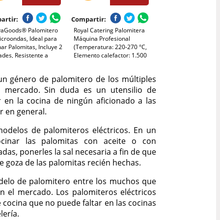
artir:
Compartir:
vaGoods® Palomitero
Royal Catering Palomitera
croondas, Ideal para
Máquina Profesional
ar Palomitas, Incluye 2
(Temperatura: 220-270 °C,
des, Resistente a
Elemento calefactor: 1.500
eraturas Máximas de
W, Blanca y dorada) Para
C para Experiencia
Venta Ambulante
un género de palomitero de los múltiples
matográfica en Casa
l mercado. Sin duda es un utensilio de
 en la cocina de ningún aficionado a las
ar en general.
modelos de palomiteros eléctricos. En un
cinar las palomitas con aceite o con
das, ponerles la sal necesaria a fin de que
e goza de las palomitas recién hechas.
delo de palomitero entre los muchos que
n el mercado. Los palomiteros eléctricos
cocina que no puede faltar en las cocinas
lería.