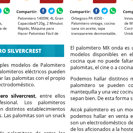
Compartir:
Compartir:
Comp
Palomitero 1400W, 4L Gran
Orbegozo PA 4350 -
Inno
s,
Capacidad/120g, 2 Minutos
Palomitero vintage, cocina
de Mi
a de
Rápido, Máquina para
sana sin aceite, tapa
Cocin
e
Hacer Palomitas Fácil de
transparente desmontable,
Unida
Usar, Aire Caliente & Sin
funcionamiento rapido en 3
Temp
 Usar y
Grasa, para el Hogar, Fiesta
minutos, fácil de usar, 1200
200º
El palomitero MX onda es 
radera,
de Cine, Navidad,
W
Cine
O SILVERCREST
Aniversario para Niños
modelos disponibles en e
cocina que no puede faltar
iples modelos de Palomitero
palomitas, el cine o a cocin
 palomiteros eléctricos pueden
r las palomitas con el propio
Podemos hallar distitnos 
lectrodoméstico.
palomitero se pueden co
mantequilla y una vez cocina
ero silvercrest
, entre ellos
sepan bien. De esta forma s
esional. Los palomiteros
n distintos establecimientos
Aicok palomitero es un mo
s. Las palomitas son un snack
podemos hallar en venta e
son un electrodoméstico de 
de los aficionados a la hoste