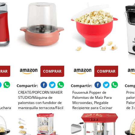
 2
Sistema de Inyección de
Retro, Olla de Acero
y Ace
e,
Aire, Tazón Extraíble, Tapa
Inoxidable de 500 ml,
Autom
e,
Antiadherente y Extraíble,
Bandeja extraíble, Luz
Palom
Diseño Compacto
Interior, Cuchara
Vaca
dosificadora
Cine,
RAR
COMPRAR
COMPRAR
Compartir:
Compartir:
Comp
,
CREATE/POPCORN MAKER
Fousenuk Popper de
Prin
STUDIO/Máquina de
Palomitas de Maíz Para
palom
palomitas con fundidor de
Microondas, Plegable
Palo
Cuchara
mantequilla terracota/Fácil
Recipiente para Cocinar
de 3 
tas de
de usar, Hasta 100g de
Palomitas con Tapa y Asa,
calor
tos,
maiz, Palomita en 5 min,
Tazón de Palomitas de Maíz
rápid
Palomitas dulces o saladas,
de Silicona, Palomitero Bowl
el ho
500W
sin Aceite Para Cocina