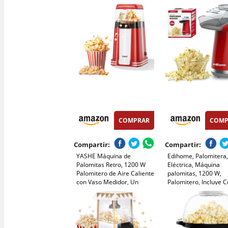
Agregar Azúcar y Aceite,
Preparación listas en
Agitación Automática, Olla
minutos, Aire Calient
Antiadherente, Silenciosa y
Tamaño 0,3L, Portabl
Rápida, Adecuado Para Cine
Ideal para Casa
en Casa
COMPRAR
COMP
Compartir:
Compartir:
YASHE Máquina de
Edihome, Palomitera
Palomitas Retro, 1200 W
Eléctrica, Máquina
Palomitero de Aire Caliente
palomitas, 1200 W,
con Vaso Medidor, Un
Palomitero, Incluye 
Toque, Sin Aceite, Perfecto
Dosificadora, Palomi
para Cine en Casa, Noches
Maíz listas en 2 minu
de Película, Fiestas
Popcorn (Rojo)