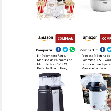
COMPRAR
COMP
Compartir:
Compartir:
NK Palomitero Retro,
Princess Máquina de
Máquina de Palomitas de
Palomitas, 4.5 L, Varil
Maíz Eléctrica 1200W,
Giratoria, Bandeja d
Botón fácil de utilizar,
Mantequilla, Tapa
Preparación listas en 2
Transparente, Bol
minutos, Aire Caliente,
Reversible, Fácil de L
Tamaño 0,3L, Portable,
Diseño Compacto,
Ideal para Casa (Blanco)
Antideslizante, 450 W
292980