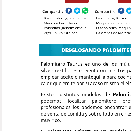
Compartir:
Compartir:
Royal Catering Palomitera
Palomitero, Reemix
Máquina Para Hacer
Máquina de palomita
Palomitas (Rendimiento: 5
Diseño retro, Máquin
kg/h, 16 L/h, Olla con
Palomitas de Maíz d
Revestimiento
1200W sin Aceite ni
antiadherente, 1500 W, Con
Mantequilla, Fácil de
carrito)
Limpiar, Segura y Du
DESGLOSANDO PALOMITER
Ideal para Fiestas
Palomitero Taurus es uno de los múlt
silvercrest libres en venta on line. Los
emplear aceite o mantequilla para cocina
calor que emite por si acaso mismo el e
Existen distintos modelos de
Palomit
podemos localizar palomitero prof
profesionales los podemos encontrar e
de venta de comida y sobre todo en cine
muy rico.