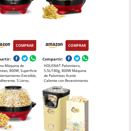
COMPRAR
COMPRAR
artir:
Compartir:
no Máquina de
HOUSNAT Palomitero,
itas, 800W, Superficie
5.5L/180g, 800W Máquina
lentamiento Extraíble,
de Palomitas Aceite
dherente, 5 Litros,
Caliente con Revestimiento
 Grande para Servir y
Antiadherente y Plato de
cenamiento
Calentamiento Extraíble,
do,sin BPA, Roja
Silenciosa y Rápida, 2 Tazas
Medidoras