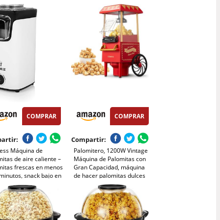
ite, Agitación
aceites o grasas, Fácil de
ática Electrico
limpiar, Palomitas en 3 min,
itera para las
80g de maiz por tanda,
ciones y las Noches de
Sitema de seguridad,
 Rojo
1200W
COMPRAR
COMPRAR
artir:
Compartir:
cess Máquina de
Palomitero, 1200W Vintage
itas de aire caliente –
Máquina de Palomitas con
mitas frescas en menos
Gran Capacidad, máquina
minutos, snack bajo en
de hacer palomitas dulces
ías sin aceite, uso
Aire Caliente Sin Grasa
o y fácil, perfecta para
AceitaLibre de BPA, Rojo
gar y fiestas infantiles