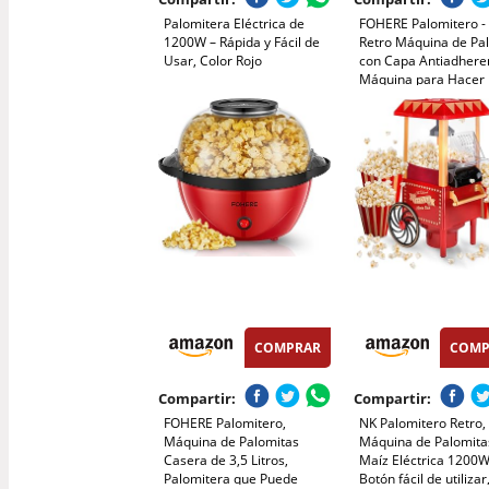
Palomitera Eléctrica de
FOHERE Palomitero - 
1200W – Rápida y Fácil de
Retro Máquina de Pa
Usar, Color Rojo
con Capa Antiadheren
Máquina para Hacer
Palomitas de Maíz Fác
Usar - Silencioso y
Rápido(entre 4 min) (
COMPRAR
COMP
Compartir:
Compartir:
FOHERE Palomitero,
NK Palomitero Retro,
Máquina de Palomitas
Máquina de Palomita
Casera de 3,5 Litros,
Maíz Eléctrica 1200W
Palomitera que Puede
Botón fácil de utilizar