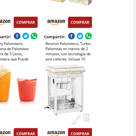
COMPRAR
COMPRAR
artir:
Compartir:
ry Palomitero,
Bestron Palomitero, Turbo-
ina de Palomitas
Palomitas en menos de 2
a de 5 Litros,
minutos, con tecnología de
mitera que Puede
aire caliente, incluye 10
ar Azúcar y Aceite,
bolsas de palomitas y taza
ción Automática, Olla
medidora integrada,
dherente, Silenciosa y
colección Sweet Dreams,
da, Adecuado Para Cine
Color: Amarillo
asa
COMPRAR
COMPRAR