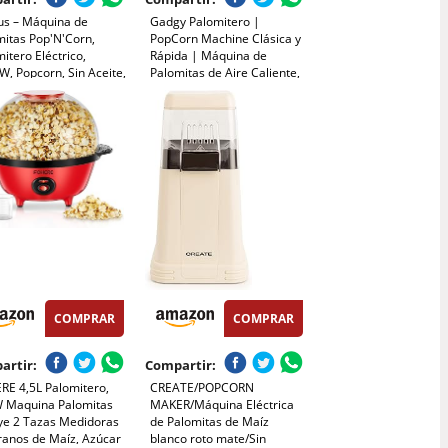
us – Máquina de
Gadgy Palomitero |
mitas Pop'N'Corn,
PopCorn Machine Clásica y
itero Eléctrico,
Rápida | Máquina de
, Popcorn, Sin Aceite,
Palomitas de Aire Caliente,
Caliente, Listas en 3
Sin Aceite ni Grasa | Incluye
tos, Tapa
Vaso Medidor y Tapa
sparente Dosificadora,
Superior Abatible |
cto, Portátil, Fácil
Acabado Rojo Retro
eza, Rojo
COMPRAR
COMPRAR
artir:
Compartir:
RE 4,5L Palomitero,
CREATE/POPCORN
 Maquina Palomitas
MAKER/Máquina Eléctrica
uye 2 Tazas Medidoras
de Palomitas de Maíz
ranos de Maíz, Azúcar
blanco roto mate/Sin