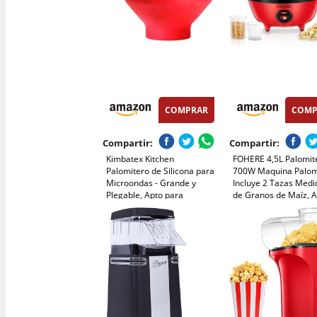
COMPRAR
COMP
Compartir:
Compartir:
Kimbatex Kitchen
FOHERE 4,5L Palomit
Palomitero de Silicona para
700W Maquina Palom
Microondas - Grande y
Incluye 2 Tazas Medi
Plegable, Apto para
de Granos de Maíz, 
Lavavajillas, Sin BPA,
y Aceite, Agitación
Recipiente para Palomitas
Automática Electrico
Saludables
Palomitera para las
Vacaciones y las Noc
Cine, Rojo