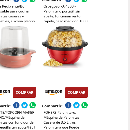
 Recipiente/Bol
Orbegozo PA 4300 -
sable para cocinar
Palomitero portátil, sin
mitas caseras y
aceite, funcionamiento
ables, silicona platino
rápido, cazo medidor, 1000
 2800 ml
W, Rojo Metalizado
COMPRAR
COMPRAR
artir:
Compartir:
ATE/POPCORN MAKER
FOHERE Palomitero,
IO/Máquina de
Máquina de Palomitas
itas con fundidor de
Casera de 3,5 Litros,
quilla terracota/Fácil
Palomitera que Puede