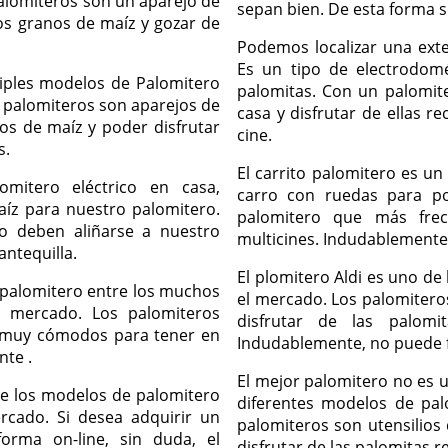
alomiteros son un aparejo de
sepan bien. De esta forma s
los granos de maíz y gozar de
Podemos localizar una ext
Es un tipo de electrodomé
iples modelos de Palomitero
palomitas. Con un palomit
 palomiteros son aparejos de
casa y disfrutar de ellas r
os de maíz y poder disfrutar
cine.
s.
El carrito palomitero es u
mitero eléctrico en casa,
carro con ruedas para po
íz para nuestro palomitero.
palomitero que más frec
o deben aliñarse a nuestro
multicines. Indudablemente
antequilla.
El plomitero Aldi es uno de
 palomitero entre los muchos
el mercado. Los palomiteros
 mercado. Los palomiteros
disfrutar de las palom
s muy cómodos para tener en
Indudablemente, no puede f
nte .
El mejor palomitero no es u
de los modelos de palomitero
diferentes modelos de pal
rcado. Si desea adquirir un
palomiteros son utensilios
rma on-line, sin duda, el
disfrutar de las palomitas r