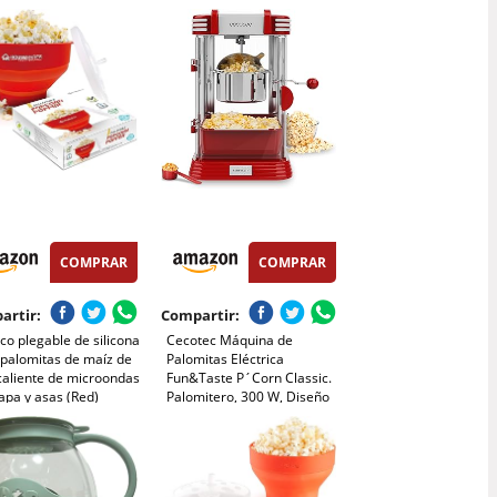
sar, Hasta 100g de
Agregar Azúcar y Aceite,
 Palomita en 5 min,
Agitación Automática, Olla
itas dulces o saladas,
Antiadherente, Silenciosa y
W
Rápida, Adecuado Para Cine
en Casa
COMPRAR
COMPRAR
artir:
Compartir:
o plegable de silicona
Cecotec Máquina de
 palomitas de maíz de
Palomitas Eléctrica
caliente de microondas
Fun&Taste P´Corn Classic.
apa y asas (Red)
Palomitero, 300 W, Diseño
Retro, Olla de Acero
Inoxidable de 500 ml,
Bandeja extraíble, Luz
Interior, Cuchara
dosificadora