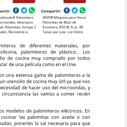
artir:
Compartir:
vaGoods® Palomitero
VEVOR Máquina para Hacer
croondas, Ideal para
Palomitas de Maíz de
ar Palomitas, Incluye 2
Encimera, 850 W, 8 oz, 48
des, Resistente a
Tazas por Lote, con Vidrio
eraturas Máximas de
Templado, Incluye 4
C para Experiencia
Cucharas, Estilo Cine, Color
iteros de diferentes materiales, por
matográfica en Casa
Rojo, Alto Rendimiento, 390
ilicona, palomiteros de plástico... Los
x 345 x 610 mm
ilio de cocina muy comprado por todos
utar de una película como en el cine.
con una extensa gama de palomiteros a la
un utensilio de cocina muy útil ya que nos
 necesidad de hacer uso del microondas, y
circunstancia las vamos a comer recién
os modelos de palomiteros eléctricos. En
cocinar las palomitas con aceite o con
nadas, ponerles la sal necesaria para que