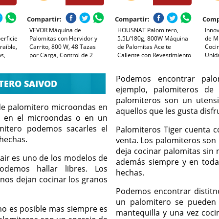
Compartir:
Compartir:
Comp
VEVOR Máquina de
HOUSNAT Palomitero,
Inno
erficie
Palomitas con Hervidor y
5.5L/180g, 800W Máquina
de Mi
raíble,
Carrito, 800 W, 48 Tazas
de Palomitas Aceite
Cocin
os,
por Carga, Control de 2
Caliente con Revestimiento
Unida
vir y
Botones, Pared de Vidrio,
Antiadherente y Plato de
Temp
Puerta de Policarbonato, 1
Calentamiento Extraíble,
200º
Podemos encontrar palom
a
Cucharada y 3 Cucharas,
Silenciosa y Rápida, 2 Tazas
Cine
TERO SAIVOD
Tojo, para 6-8 Personas
ejemplo, palomiteros de s
Medidoras
palomiteros son un utens
de palomitero microondas en
aquellos que les gusta disfr
e en el microondas o en un
mitero podemos sacarles el
Palomiteros Tiger cuenta 
 hechas.
venta. Los palomiteros son 
deja cocinar palomitas sin
 air es uno de los modelos de
además siempre y en toda 
demos hallar libres. Los
hechas.
nos dejan cocinar los granos
Podemos encontrar distitn
un palomitero se pueden 
o es posible mas siempre es
mantequilla y una vez coci