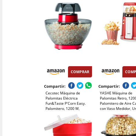
Palomitas de Maíz Fácil de
Dosificadora, Palomi
Usar - Silencioso y
Maíz listas en 2 minu
Rápido(entre 4 min) (Rojo)
Popcorn (Rojo)
COMPRAR
COMP
Compartir:
Compartir:
Cecotec Máquina de
YASHE Máquina de
Palomitas Eléctrica
Palomitas Retro, 120
Fun&Taste P'Corn Easy.
Palomitero de Aire C
Palomitero, 1200 W,
con Vaso Medidor, U
Sistema de Inyección de
Toque, Sin Aceite, Pe
Aire, Tazón Extraíble, Tapa
para Cine en Casa, 
Antiadherente y Extraíble,
de Película, Fiestas
Diseño Compacto