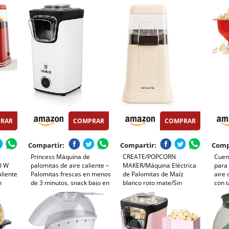
tas de
Preparación listas en 2
Sin Aceite ni Grasa | Incluye
de u
tos,
minutos, Aire Caliente,
Vaso Medidor y Tapa
maiz,
Tamaño 0,3L, Portable,
Superior Abatible |
Palom
Ideal para Casa
Acabado Rojo Retro
500
RAR
COMPRAR
COMPRAR
Compartir:
Compartir:
Comp
Princess Máquina de
CREATE/POPCORN
Cuenc
0 W
palomitas de aire caliente –
MAKER/Máquina Eléctrica
para
aliente
Palomitas frescas en menos
de Palomitas de Maíz
aire 
n
de 3 minutos, snack bajo en
blanco roto mate/Sin
con t
rfecto
calorías sin aceite, uso
aceites o grasas, Fácil de
Noches
rápido y fácil, perfecta para
limpiar, Palomitas en 3 min,
el hogar y fiestas infantiles
80g de maiz por tanda,
Sitema de seguridad,
1200W