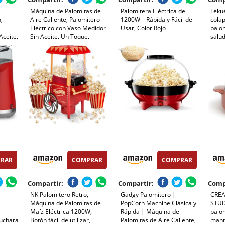
Máquina de Palomitas de
Palomitera Eléctrica de
Lékué
,
Aire Caliente, Palomitero
1200W – Rápida y Fácil de
colap
Electrico con Vaso Medidor
Usar, Color Rojo
palo
Aceite,
Sin Aceite, Un Toque,
salud
en 3
Palomitas en 3 MIN
Rojo,
Maquina Palomita Portátil
adora,
para Cine en Casa, Noches
cil
de Película, Fiestas
RAR
COMPRAR
COMPRAR
Compartir:
Compartir:
Comp
,
NK Palomitero Retro,
Gadgy Palomitero |
CRE
Máquina de Palomitas de
PopCorn Machine Clásica y
STUD
Maíz Eléctrica 1200W,
Rápida | Máquina de
palom
Cuchara
Botón fácil de utilizar,
Palomitas de Aire Caliente,
mante