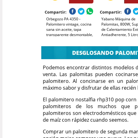
Compartir:
Compartir:
Orbegozo PA 4350 -
Yabano Máquina de
Palomitero vintage, cocina
Palomitas, 800W, Sup
sana sin aceite, tapa
de Calentamiento Ext
transparente desmontable,
Antiadherente, 5 Litr
funcionamiento rapido en 3
Tapa Grande para Ser
minutos, fácil de usar, 1200
Almacenamiento
W
Cómodo,sin BPA, Roj
DESGLOSANDO PALOMI
Podemos encontrar distintos modelos 
venta. Las palomitas pueden cocinars
palomitero. Al concinarse en un palo
máximo sabor y disfrutar de ellas recién
El palomitero nostalfia rhp310 pop corn
palomiteros de los muchos que po
palomiteros son electrodomésticos que 
de maíz con rápidez cuando seemos.
Comprar un palomitero de segunda man