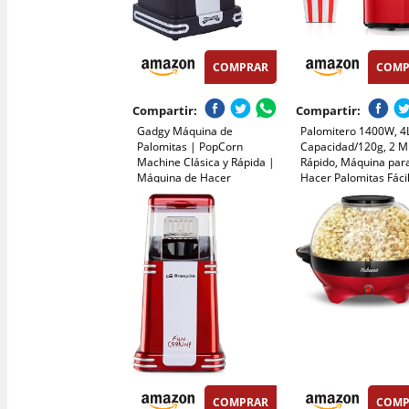
COMPRAR
COMP
Compartir:
Compartir:
Gadgy Máquina de
Palomitero 1400W, 4
Palomitas | PopCorn
Capacidad/120g, 2 M
Machine Clásica y Rápida |
Rápido, Máquina par
Máquina de Hacer
Hacer Palomitas Fáci
Palomitas de Aire Caliente,
Usar, Aire Caliente &
Sin Aceite ni Grasa | Incluye
Grasa, para el Hogar,
Vaso Medidor y Tapa
de Cine, Navidad,
Superior Abatible |
Aniversario para Niñ
Acabado Negro Retro
COMPRAR
COMP