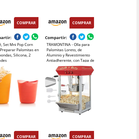
COMPRAR
COMPRAR
artir:
Compartir:
é, Set Mni Pop Corn
TRAMONTINA - Olla para
 Preparar Palomitas en
Palomitas Loreto, de
ondas, Silicona, 2
Aluminio y Revestimiento
ades
Antiadherente, con Tapa de
Vidrio y Mango Antitérmico,
NO APTO PARA
INDUCCIÓN, 20 cm y 3,5 L,
Color Rojo
COMPRAR
COMPRAR