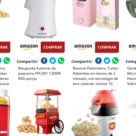
RAR
COMPRAR
COMPRAR
Compartir:
Compartir:
Comp
ero,
Blaupunkt Automat do
Bestron Palomitero, Turbo-
Gené
itas
popcornu FPC401 1200W
Palomitas en menos de 2
Micr
doras
60G porcja
minutos, con tecnología de
Hace
Azúcar
aire caliente, incluye 10
Vidri
bolsas de palomitas y taza
Segu
medidora integrada,
Lavav
colección Sweet Dreams,
hes de
Color: Rosa