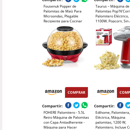
Fousenuk Popper de
Taurus – Máquina de
Palomitas de Maíz Para
Palomitas Pop'N'Corn
Microondas, Plegable
Palomitero Eléctrico,
Recipiente para Cocinar
1100W, Popcorn, Sin 
Palomitas con Tapa y Asa,
Aire Caliente, Listas 
Tazón de Palomitas de Maíz
Minutos, Tapa
de Silicona, Palomitero Bowl
Transparente Dosific
sin Aceite Para Cocina
Compacto, Portátil, Fá
Limpieza, Rojo
COMPRAR
COMP
Compartir:
Compartir:
FOHERE Palomitero - 5.5L
Edihome, Palomitera
Retro Máquina de Palomitas
Eléctrica, Máquina
con Capa Antiadherente -
palomitas, 1200 W,
Máquina para Hacer
Palomitero, Incluye 