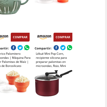
COMPRAR
COMPRAR
artir:
Compartir:
rico Palomitero
Lékué Mini Pop Corn,
oondas | Máquina Para
recipiente silicona para
r Palomitas de Maíz |
preparar palomitas en
o de Borosilicato
microondas, Rojo, Mini
ro y Apto para
ajillas