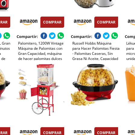
RAR
COMPRAR
COMPRAR
Compartir:
Compartir:
Comp
L Gran
Palomitero, 1200W Vintage
Russell Hobbs Máquina
Léku
inutos
Máquina de Palomitas con
para Hacer Palomitas Fiesta
para
a
Gran Capacidad, máquina
- Palomitas Caseras, Sin
micro
l de
de hacer palomitas dulces
Grasa Ni Aceite, Capacidad
unid
 Sin
Aire Caliente Sin Grasa
12 Tazas, Incluye Cuchara
 Fiesta
AceitaLibre de BPA, Rojo
de Medición, Tapa Extraíble,
1200 W, Blanco y Rojo -
os
24630-56
RAR
COMPRAR
COMPRAR