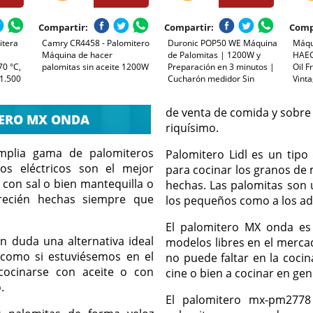
Compartir:
Compartir:
Comp
itera
Camry CR4458 - Palomitero
Duronic POP50 WE Máquina
Máqu
Máquina de hacer
de Palomitas | 1200W y
HAEG
70 °C,
palomitas sin aceite 1200W
Preparación en 3 minutos |
Oil F
 1.500
Cucharón medidor Sin
Vint
Para
Aceite Sistema de Cocción
Palo
de Aire Caliente | Taza
Palom
de venta de comida y sobre 
medidora y recipiente sin
Capa
ERO MX ONDA
riquísimo.
BPA incluido | Palomitero
para 
Cine
mplia gama de palomiteros
Palomitero Lidl es un tipo
ros eléctricos son el mejor
para cocinar los granos de 
 con sal o bien mantequilla o
hechas. Las palomitas son
recién hechas siempre que
los pequeños como a los ad
El palomitero MX onda es 
n duda una alternativa ideal
modelos libres en el mercad
 como si estuviésemos en el
no puede faltar en la cocin
cocinarse con aceite o con
cine o bien a cocinar en gen
.
El palomitero mx-pm2778