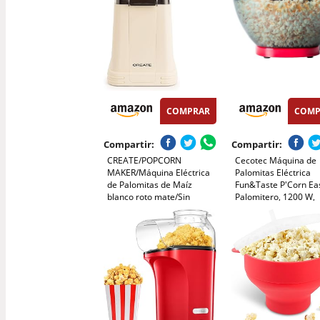
COMPRAR
COMP
Compartir:
Compartir:
CREATE/POPCORN
Cecotec Máquina de
MAKER/Máquina Eléctrica
Palomitas Eléctrica
de Palomitas de Maíz
Fun&Taste P'Corn Ea
blanco roto mate/Sin
Palomitero, 1200 W,
aceites o grasas, Fácil de
Sistema de Inyección
limpiar, Palomitas en 3 min,
Aire, Tazón Extraíble
80g de maiz por tanda,
Antiadherente y Extra
Sitema de seguridad,
Diseño Compacto
1200W