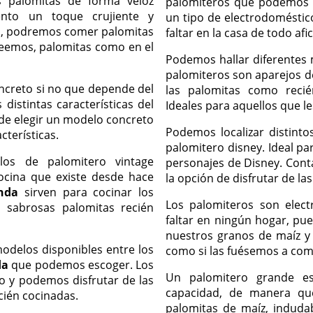
s palomitas de forma veloz
palomiteros que podemos h
to un toque crujiente y
un tipo de electrodoméstic
ma, podremos comer palomitas
faltar en la casa de todo afi
seemos, palomitas como en el
Podemos hallar diferentes 
palomiteros son aparejos de
ncreto si no que depende del
las palomitas como reci
distintas características del
Ideales para aquellos que le
 de elegir un modelo concreto
Podemos localizar distinto
terísticas.
palomitero disney. Ideal pa
los de palomitero vintage
personajes de Disney. Cont
cina que existe desde hace
la opción de disfrutar de la
nda
sirven para cocinar los
Los palomiteros son elec
 sabrosas palomitas recién
faltar en ningún hogar, pu
nuestros granos de maíz y 
odelos disponibles entre los
como si las fuésemos a come
da
que podemos escoger. Los
Un palomitero grande e
o y podemos disfrutar de las
capacidad, de manera qu
cién cocinadas.
palomitas de maíz, induda