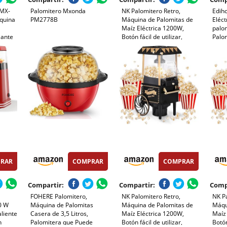
 MX-
Palomitero Mxonda
NK Palomitero Retro,
Edih
quina
PM2778B
Máquina de Palomitas de
Eléct
Maíz Eléctrica 1200W,
palo
iante
Botón fácil de utilizar,
Palom
a
Preparación listas en 2
Dosif
minutos, Aire Caliente,
Maíz 
Tamaño 0,3L, Portable,
Popco
Ideal para Casa
RAR
COMPRAR
COMPRAR
Compartir:
Compartir:
Comp
FOHERE Palomitero,
NK Palomitero Retro,
NK Pa
0 W
Máquina de Palomitas
Máquina de Palomitas de
Máqu
aliente
Casera de 3,5 Litros,
Maíz Eléctrica 1200W,
Maíz
n
Palomitera que Puede
Botón fácil de utilizar,
Botón