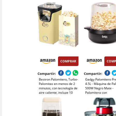
Palomitas en 3 MIN
Toque, Sin Aceite, Pe
Maquina Palomita Portátil
para Cine en Casa, 
para Cine en Casa, Noches
de Película, Fiestas
de Película, Fiestas
COMPRAR
COMP
Compartir:
Compartir:
Bestron Palomitero, Turbo-
Gadgy Palomitero P
Palomitas en menos de 2
4.5L - Máquina de Pa
minutos, con tecnología de
500W Negro Mate -
aire caliente, incluye 10
Palomitera con
bolsas de palomitas y taza
Revestimiento
medidora integrada,
Antiadherente y Varil
colección Sweet Dreams,
Mezcladora - Palomi
Color: Amarillo
Eléctrico Ideal para 
Casa