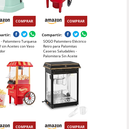
COMPRAR
COMPRAR
artir:
Compartir:
 - Palomitero Turquesa
SOGO Palomitero Eléctrico
 sin Aceites con Vaso
Retro para Palomitas
dor
Caseras Saludables -
Palomitera Sin Aceite
1200W Estilo Vintage Tipo
Carrito - Máquina de Hacer
Palomitas de Maíz Fácil de
Usar y Limpiar
COMPRAR
COMPRAR