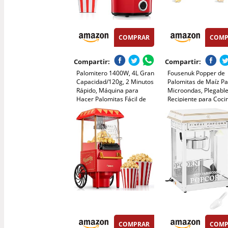
COMPRAR
COMP
Compartir:
Compartir:
Palomitero 1400W, 4L Gran
Fousenuk Popper de
Capacidad/120g, 2 Minutos
Palomitas de Maíz P
Rápido, Máquina para
Microondas, Plegabl
Hacer Palomitas Fácil de
Recipiente para Coci
Usar, Aire Caliente & Sin
Palomitas con Tapa y
Grasa, para el Hogar, Fiesta
Tazón de Palomitas 
de Cine, Navidad,
de Silicona, Palomite
Aniversario para Niños
sin Aceite Para Cocin
COMPRAR
COMP