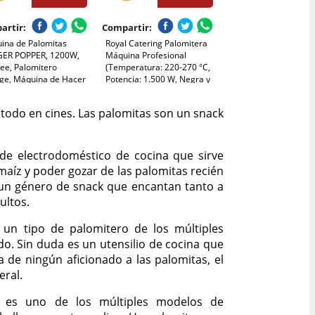
artir:
Compartir:
ina de Palomitas
Royal Catering Palomitera
ER POPPER, 1200W,
Máquina Profesional
ree, Palomitero
(Temperatura: 220-270 °C,
age, Máquina de Hacer
Potencia: 1.500 W, Negra y
mitas Dulces,
dorada) Para Venta
itero Eléctrico
Ambulante
todo en cines. Las palomitas son un snack
cidad 100gr, Perfecto
Fiestas y Noches de
 de electrodoméstico de cocina que sirve
maíz y poder gozar de las palomitas recién
 un género de snack que encantan tanto a
ultos.
un tipo de palomitero de los múltiples
o. Sin duda es un utensilio de cocina que
a de ningún aficionado a las palomitas, el
eral.
 es uno de los múltiples modelos de