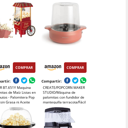
ración listas en 2
os, Aire Caliente,
ño 0,3L, Portable,
 para Casa (Blanco)
COMPRAR
COMPRAR
artir:
Compartir:
R BT.651Y Maquina
CREATE/POPCORN MAKER
itas de Maíz Listas en
STUDIO/Máquina de
utos - Palomitera Pop
palomitas con fundidor de
sin Grasa ni Aceite
mantequilla terracota/Fácil
de usar, Hasta 100g de
maiz, Palomita en 5 min,
Palomitas dulces o saladas,
500W