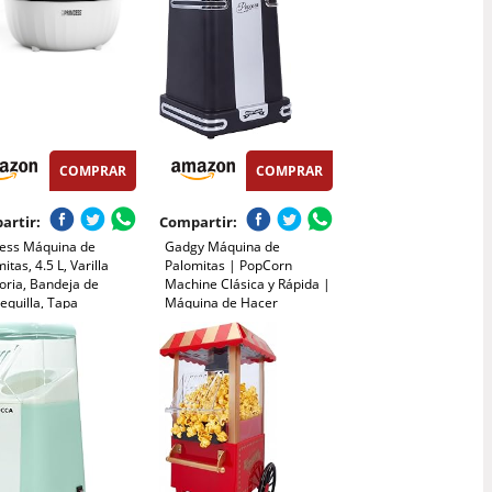
COMPRAR
COMPRAR
artir:
Compartir:
cess Máquina de
Gadgy Máquina de
itas, 4.5 L, Varilla
Palomitas | PopCorn
oria, Bandeja de
Machine Clásica y Rápida |
equilla, Tapa
Máquina de Hacer
sparente, Bol
Palomitas de Aire Caliente,
sible, Fácil de Limpiar,
Sin Aceite ni Grasa | Incluye
ño Compacto,
Vaso Medidor y Tapa
eslizante, 450 W,
Superior Abatible |
80
Acabado Negro Retro