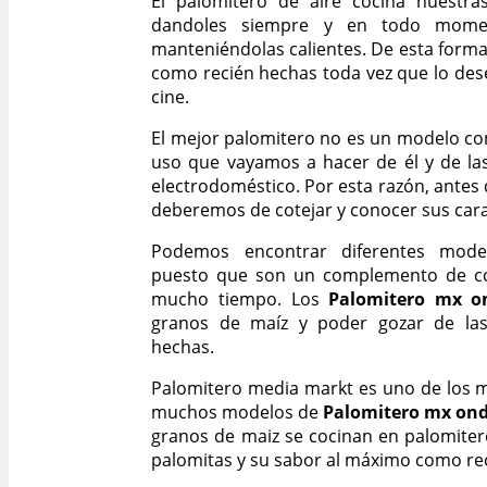
El palomitero de aire cocina nuestra
dandoles siempre y en todo momen
manteniéndolas calientes. De esta for
como recién hechas toda vez que lo de
cine.
El mejor palomitero no es un modelo co
uso que vayamos a hacer de él y de las 
electrodoméstico. Por esta razón, antes
deberemos de cotejar y conocer sus carac
Podemos encontrar diferentes mode
puesto que son un complemento de co
mucho tiempo. Los
Palomitero mx o
granos de maíz y poder gozar de las
hechas.
Palomitero media markt es uno de los m
muchos modelos de
Palomitero mx on
granos de maiz se cocinan en palomiter
palomitas y su sabor al máximo como re