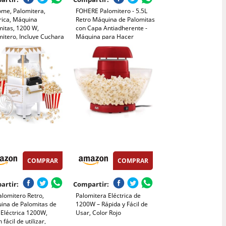
ome, Palomitera,
FOHERE Palomitero - 5.5L
rica, Máquina
Retro Máquina de Palomitas
mitas, 1200 W,
con Capa Antiadherente -
itero, Incluye Cuchara
Máquina para Hacer
icadora, Palomitas de
Palomitas de Maíz Fácil de
listas en 2 minutos,
Usar - Silencioso y
rn (Rojo)
Rápido(entre 4 min) (Rojo)
COMPRAR
COMPRAR
artir:
Compartir:
lomitero Retro,
Palomitera Eléctrica de
ina de Palomitas de
1200W – Rápida y Fácil de
 Eléctrica 1200W,
Usar, Color Rojo
 fácil de utilizar,