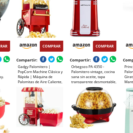
RAR
COMPRAR
COMPRAR
Compartir:
Compartir:
Comp
Gadgy Palomitero |
Orbegozo PA 4350 -
Prin
PopCorn Machine Clásica y
Palomitero vintage, cocina
Palom
sy.
Rápida | Máquina de
sana sin aceite, tapa
Girat
Palomitas de Aire Caliente,
transparente desmontable,
Mant
 de
Sin Aceite ni Grasa | Incluye
funcionamiento rapido en 3
Tran
, Tapa
Vaso Medidor y Tapa
minutos, fácil de usar, 1200
Rever
íble,
Superior Abatible |
W
Dise
Acabado Rojo Retro
Antid
2929