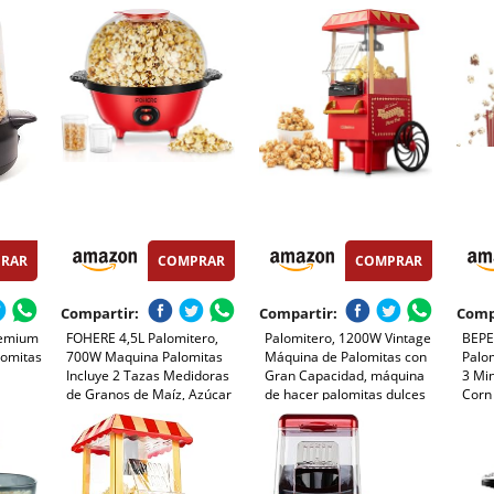
rfecto
Agregar Azúcar y Aceite,
Preparación listas en 2
Prepa
Noches
Agitación Automática, Olla
minutos, Aire Caliente,
minut
Antiadherente, Silenciosa y
Tamaño 0,3L, Portable,
Tama
Rápida, Adecuado Para Cine
Ideal para Casa (Negro)
Ideal
en Casa
RAR
COMPRAR
COMPRAR
Compartir:
Compartir:
Comp
remium
FOHERE 4,5L Palomitero,
Palomitero, 1200W Vintage
BEPE
lomitas
700W Maquina Palomitas
Máquina de Palomitas con
Palom
Incluye 2 Tazas Medidoras
Gran Capacidad, máquina
3 Min
de Granos de Maíz, Azúcar
de hacer palomitas dulces
Corn 
y Aceite, Agitación
Aire Caliente Sin Grasa
la
Automática Electrico
AceitaLibre de BPA, Rojo
tero
Palomitera para las
Cine en
Vacaciones y las Noches de
Cine, Rojo