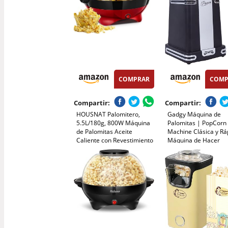
COMPRAR
COMP
Compartir:
Compartir:
HOUSNAT Palomitero,
Gadgy Máquina de
5.5L/180g, 800W Máquina
Palomitas | PopCorn
de Palomitas Aceite
Machine Clásica y Rá
Caliente con Revestimiento
Máquina de Hacer
Antiadherente y Plato de
Palomitas de Aire Cal
Calentamiento Extraíble,
Sin Aceite ni Grasa |
Silenciosa y Rápida, 2 Tazas
Vaso Medidor y Tapa
Medidoras
Superior Abatible |
Acabado Negro Retr