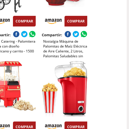
COMPRAR
COMPRAR
artir:
Compartir:
 Catering - Palomitera
Nostalgia Máquina de
a con diseño
Palomitas de Maíz Eléctrica
cano y carrito - 1500
de Aire Caliente, 2 Litros,
Palomitas Saludables sin
Aceite con Cucharilla
Medidora, Rojo Retro
COMPRAR
COMPRAR