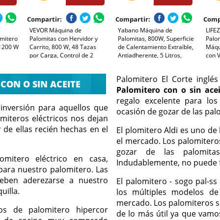
Compartir:
Compartir:
Comp
VEVOR Máquina de
Yabano Máquina de
LIFE
omitero
Palomitas con Hervidor y
Palomitas, 800W, Superficie
Palom
 1200 W
Carrito, 800 W, 48 Tazas
de Calentamiento Extraíble,
Máqu
por Carga, Control de 2
Antiadherente, 5 Litros,
con 
Botones, Pared de Vidrio,
Tapa Grande para Servir y
Gran
in
Puerta de Policarbonato, 1
Almacenamiento
Tazas
Palomitero El Corte ingl
Casa,
Cucharada y 3 Cucharas,
Cómodo,sin BPA, Negro
Aceit
CON O SIN ACEITE
Tojo, para 6-8 Personas
Palomitero con o sin ace
Enci
Fiest
regalo excelente para lo
nversión para aquellos que
ocasión de gozar de las pal
miteros eléctricos nos dejan
 de ellas recién hechas en el
El plomitero Aldi es uno de
el mercado. Los palomiteros
gozar de las palomita
mitero eléctrico en casa,
Indudablemente, no puede f
para nuestro palomitero. Las
eben aderezarse a nuestro
El palomitero - sogo pal-ss
uilla.
los múltiples modelos d
mercado. Los palomiteros s
os de palomitero hipercor
de lo más útil ya que vam