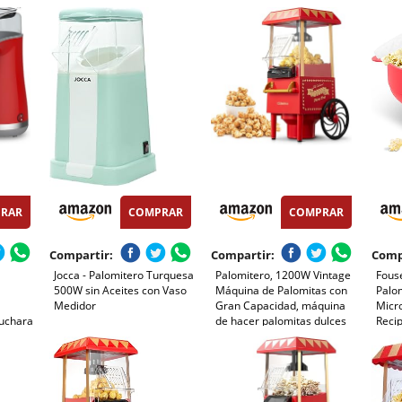
l de
Revestimiento
Preparación listas en 2
Agreg
 3 min,
Antiadherente y Varilla
minutos, Aire Caliente,
Agita
a,
Mezcladora - Palomitero
Tamaño 0,3L, Portable,
Antia
Eléctrico Ideal para Cine en
Ideal para Casa
Rápi
Casa
en C
RAR
COMPRAR
COMPRAR
Compartir:
Compartir:
Comp
,
Jocca - Palomitero Turquesa
Palomitero, 1200W Vintage
Fous
500W sin Aceites con Vaso
Máquina de Palomitas con
Palo
Medidor
Gran Capacidad, máquina
Micr
Cuchara
de hacer palomitas dulces
Recip
tas de
Aire Caliente Sin Grasa
Palom
tos,
AceitaLibre de BPA, Rojo
Tazó
de Si
sin A