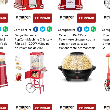
RAR
COMPRAR
COMPRAR
Compartir:
Compartir:
Comp
Turbo-
Gadgy Palomitero |
Orbegozo PA 4350 -
Royal
de 2
PopCorn Machine Clásica y
Palomitero vintage, cocina
negr
gía de
Rápida | 1200W Máquina
sana sin aceite, tapa
ameri
 10
de Palomitas de Aire
transparente desmontable,
W
 taza
Caliente, Sin Aceite ni Grasa
funcionamiento rapido en 3
| Incluye Vaso Medidor y
minutos, fácil de usar, 1200
ams,
Tapa Superior Abatible |
W
Rojo Retro
RAR
COMPRAR
COMPRAR