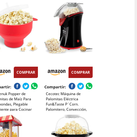
ar Azúcar y Aceite,
y Aceite, Agitación
ción Automática, Olla
Automática Electrico
dherente, Silenciosa y
Palomitera para las
da, Adecuado Para Cine
Vacaciones y las Noches de
asa
Cine, Rojo
COMPRAR
COMPRAR
artir:
Compartir:
enuk Popper de
Cecotec Máquina de
mitas de Maíz Para
Palomitas Eléctrica
oondas, Plegable
Fun&Taste P´Corn.
iente para Cocinar
Palomitero, Convección,
itas con Tapa y Asa,
Palomitas listas en 2 mins,
n de Palomitas de Maíz
Incluye cuchara
licona, Palomitero Bowl
dosificadora, Fácil limpieza,
ceite Para Cocina
Protección contra
sobrecalentamiento