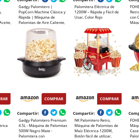
Gadgy Palomitero |
Palomitera Eléctrica de
FOHE
,
PopCorn Machine Clásica y
1200W – Rápida y Fácil de
Retr
Rápida | Máquina de
Usar, Color Rojo
con 
Aceite,
Palomitas de Aire Caliente,
Máqu
en 3
Sin Aceite ni Grasa | Incluye
Palom
Vaso Medidor y Tapa
Usar 
adora,
Superior Abatible |
Rápid
cil
Acabado Rojo Retro
RAR
COMPRAR
COMPRAR
Compartir:
Compartir:
Comp
Gadgy Palomitero Premium
NK Palomitero Retro,
FOHE
trica
4.5L - Máquina de Palomitas
Máquina de Palomitas de
Máqu
z
500W Negro Mate -
Maíz Eléctrica 1200W,
Caser
Palomitera con
Botón fácil de utilizar,
Palo