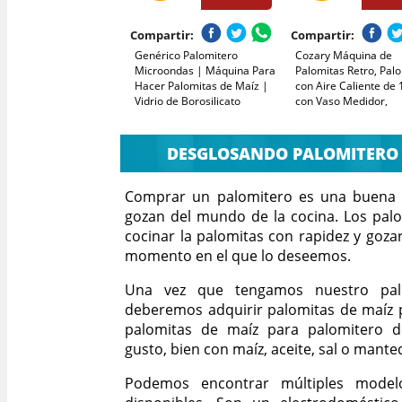
Compartir:
Compartir:
Genérico Palomitero
Cozary Máquina de
Microondas | Máquina Para
Palomitas Retro, Pal
Hacer Palomitas de Maíz |
con Aire Caliente de
Vidrio de Borosilicato
con Vaso Medidor,
Seguro y Apto para
Preparación en 3
Lavavajillas
Minutos,Un Toque, S
Aceite, para Cine en 
DESGLOSANDO PALOMITERO 
Noches de Película,
Navidad, Fiestas
Comprar un palomitero es una buena i
gozan del mundo de la cocina. Los palo
cocinar la palomitas con rapidez y gozar
momento en el que lo deseemos.
Una vez que tengamos nuestro palo
deberemos adquirir palomitas de maíz 
palomitas de maíz para palomitero d
gusto, bien con maíz, aceite, sal o manteq
Podemos encontrar múltiples model