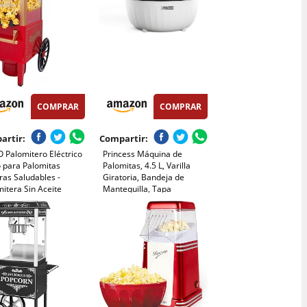
COMPRAR
COMPRAR
artir:
Compartir:
 Palomitero Eléctrico
Princess Máquina de
o para Palomitas
Palomitas, 4.5 L, Varilla
ras Saludables -
Giratoria, Bandeja de
itera Sin Aceite
Mantequilla, Tapa
 Estilo Vintage Tipo
Transparente, Bol
ito - Máquina de Hacer
Reversible, Fácil de Limpiar,
itas de Maíz Fácil de
Diseño Compacto,
y Limpiar
Antideslizante, 450 W,
292980