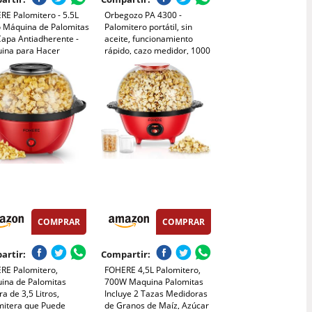
RE Palomitero - 5.5L
Orbegozo PA 4300 -
o Máquina de Palomitas
Palomitero portátil, sin
Capa Antiadherente -
aceite, funcionamiento
ina para Hacer
rápido, cazo medidor, 1000
itas de Maíz Fácil de
W, Rojo Metalizado
- Silencioso y
o(entre 4 min) (Rojo)
COMPRAR
COMPRAR
artir:
Compartir:
RE Palomitero,
FOHERE 4,5L Palomitero,
ina de Palomitas
700W Maquina Palomitas
a de 3,5 Litros,
Incluye 2 Tazas Medidoras
mitera que Puede
de Granos de Maíz, Azúcar