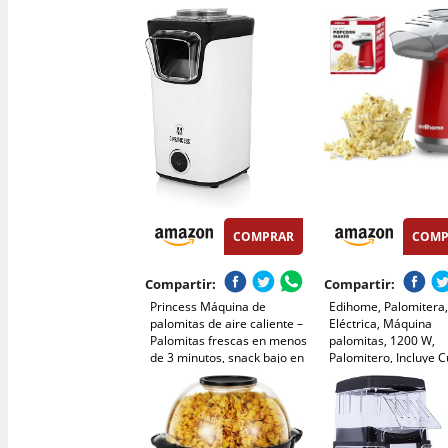
Toque, Sin Aceite, Perfecto
aceites o grasas, Fáci
para Cine en Casa, Noches
limpiar, Palomitas en
de Película, Fiestas
80g de maiz por tand
Sitema de seguridad,
1200W
COMPRAR
COMP
Compartir:
Compartir:
Princess Máquina de
Edihome, Palomitera
palomitas de aire caliente –
Eléctrica, Máquina
Palomitas frescas en menos
palomitas, 1200 W,
de 3 minutos, snack bajo en
Palomitero, Incluye 
calorías sin aceite, uso
Dosificadora, Palomi
rápido y fácil, perfecta para
Maíz listas en 2 minu
el hogar y fiestas infantiles
Popcorn (Rojo)