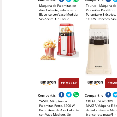
Máquina de Palomitas de
Taurus – Máquina de
Aire Caliente, Palomitero
Palomitas Pop'N'Corn
Electrico con Vaso Medidor
Palomitero Eléctrico,
Sin Aceite, Un Toque,
1100W, Popcorn, Sin 
Palomitas en 3 MIN
Aire Caliente, Listas 
Maquina Palomita Portátil
Minutos, Tapa
para Cine en Casa, Noches
Transparente Dosific
de Película, Fiestas
Compacto, Portátil, Fá
Limpieza, Rojo
COMPRAR
COMP
Compartir:
Compartir:
YASHE Máquina de
CREATE/POPCORN
Palomitas Retro, 1200 W
MAKER/Máquina Eléc
Palomitero de Aire Caliente
de Palomitas de Maí
con Vaso Medidor, Un
blanco roto mate/Sin