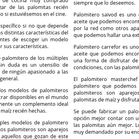
co de cocina muy comprado
siempre que lo deseemos.
ar de las palomitas recién
o si estuviésemos en el cine.
Palomitero saivod es uno 
aceite que podemos encontr
specífico si no que depende
por la red como otros apa
 distintas características del
que podemos hallar una ext
 antes de escoger un modelo
 sus características.
Palomitero carrefor es un
aceite que podemos encon
 palomitero de los múltiples
una forma de disfrutar de
in duda es un utensilio de
condiciones, con las palomi
a de ningún apasionado a las
general.
El palomitero masterche
palomitero que podemos l
los modelos de palomiteros
palomiteros son aparejo
trar disponibles en el mundo
palomitas de maíz y disfruta
emente un complemento ideal
 maíz recién hechas.
Se puede fabricar un pal
opción mejor contar con u
iples modelos de palomitero
las palomitas aún mejor. L
os palomiteros son aparejos
muy demandado por su enor
aquellos que gozan de este