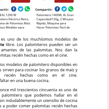
artir:
Compartir:
ZEAL 1200 W
Palomitero 1400W, 4L Gran
itero Eléctrico Retro,
Capacidad/120g, 2 Minutos
ina de Palomitas Maíz
Rápido, Máquina para
Vaso Medidor para
Hacer Palomitas Fácil de
os, Capacidad de 12
Usar, Aire Caliente & Sin
, Aire Caliente sin
Grasa, para el Hogar, Fiesta
és es uno de los muchísimos modelos de
e, Palomitera de
de Cine, Navidad,
ite
mera para Casa, Cine,
libre. Los palomiteros pueden ser un
Aniversario para Niños
a
s amantes de las palomitas. Nos dan la
omitas recién hechas como en el cine.
 los modelos de palomitero disponibles en
 sirven para cocinar los granos de maíz y
s recién hechas como en el cine.
altar en una buena cocina.
 once mil trescientos cincuenta es uno de
e palomitero que podemos hallar en el
on indudablemente un utensilio de cocina
os a poder comer palomitas recién hechas