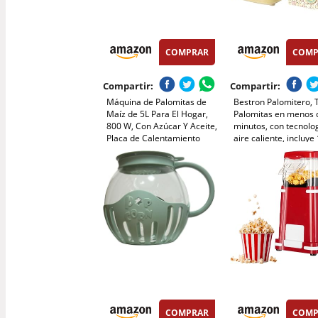
COMPRAR
COMP
Compartir:
Compartir:
Máquina de Palomitas de
Bestron Palomitero, 
Maíz de 5L Para El Hogar,
Palomitas en menos 
800 W, Con Azúcar Y Aceite,
minutos, con tecnolo
Placa de Calentamiento
aire caliente, incluye
Antiadherente Extraíble,
bolsas de palomitas y
Mezclador Automático,
medidora integrada,
Tapa Transparente Como
colección Sweet Dre
Recipiente (Negro)
Color: Amarillo
COMPRAR
COMP