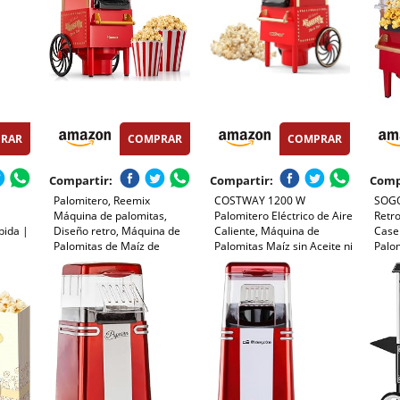
RAR
COMPRAR
COMPRAR
Compartir:
Compartir:
Comp
Palomitero, Reemix
COSTWAY 1200 W
SOGO
Máquina de palomitas,
Palomitero Eléctrico de Aire
Retr
pida |
Diseño retro, Máquina de
Caliente, Máquina de
Case
Palomitas de Maíz de
Palomitas Maíz sin Aceite ni
Palom
iente,
1200W sin Aceite ni
Grasas, 12 Tazas con Vaso
1200W
 Incluye
Mantequilla, Fácil de Usar y
Medidor, Palomitera Retra
Carr
Limpiar, Segura y Duradera,
de Sobremesa para Hogar,
Palom
Ideal para Fiestas
Cine, Fiesta
Usar 
o