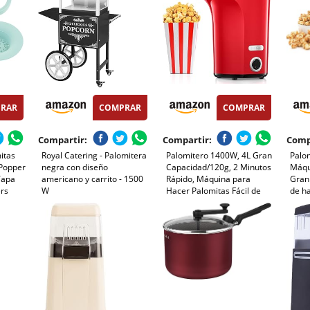
RAR
COMPRAR
COMPRAR
Compartir:
Compartir:
Comp
itas
Royal Catering - Palomitera
Palomitero 1400W, 4L Gran
Palo
 Popper
negra con diseño
Capacidad/120g, 2 Minutos
Máqu
Tapa
americano y carrito - 1500
Rápido, Máquina para
Gran
ers
W
Hacer Palomitas Fácil de
de h
a De
Usar, Aire Caliente & Sin
Aire 
idrio
Grasa, para el Hogar, Fiesta
Aceit
uina De
de Cine, Navidad,
Aniversario para Niños