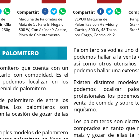
Compartir:
Compartir:
Comp
 de
Máquina de Palomitas de
VEVOR Máquina de
Pang
r, Olla
Maíz de 5L Para El Hogar,
Palomitas con Hervidor y
Star
e 230g
800 W, Con Azúcar Y Aceite,
Carrito, 800 W, 48 Tazas
Star 
Placa de Calentamiento
por Carga, Control de 2
iezas
Antiadherente Extraíble,
Botones, Pared de Vidrio,
la
Mezclador Automático,
Puerta de Policarbonato, 1
Palomitero saivod es uno d
ra, 2
Tapa Transparente Como
Cucharada y 3 Cucharas,
R PALOMITERO
Recipiente (Rojo)
podemos hallar a la venta o
por Estilo Teatral, Negro
así como otros utensilio
alomitero que cuenta con un
podemos hallar una extensa
tarlo con comodidad. Es el
 podemos localizar en los
Existen distintos model
enial de palomitero.
podemos localizar palo
profesionales los podemos
de palomitero de entre los
venta de comida y sobre t
ne. Los palomiteros son
riquísimo.
n la ocasión de gozar de las
.
Los palomiteros son elect
comprados en tanto que n
ltiples modelos de palomitero
maíz y gozar de ellas tal