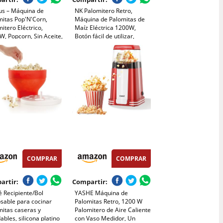
us – Máquina de
NK Palomitero Retro,
mitas Pop'N'Corn,
Máquina de Palomitas de
itero Eléctrico,
Maíz Eléctrica 1200W,
, Popcorn, Sin Aceite,
Botón fácil de utilizar,
Caliente, Listas en 3
Preparación listas en 2
tos, Tapa
minutos, Aire Caliente,
sparente Dosificadora,
Tamaño 0,3L, Portable,
cto, Portátil, Fácil
Ideal para Casa
eza, Rojo
COMPRAR
COMPRAR
artir:
Compartir:
 Recipiente/Bol
YASHE Máquina de
sable para cocinar
Palomitas Retro, 1200 W
mitas caseras y
Palomitero de Aire Caliente
ables, silicona platino
con Vaso Medidor, Un