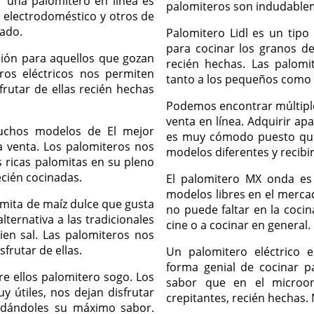
r una palomitero en línea es
palomiteros son indudablem
 electrodoméstico y otros de
cado.
Palomitero Lidl es un tipo
para cocinar los granos de
ión para aquellos que gozan
recién hechas. Las palom
ros eléctricos nos permiten
tanto a los pequeños como a
frutar de ellas recién hechas
Podemos encontrar múltipl
venta en línea. Adquirir ap
uchos modelos de El mejor
es muy cómodo puesto qu
 venta. Los palomiteros nos
modelos diferentes y recibi
 ricas palomitas en su pleno
ecién cocinadas.
El palomitero MX onda es 
modelos libres en el mercad
omita de maíz dulce que gusta
no puede faltar en la cocin
ternativa a las tradicionales
cine o a cocinar en general.
ien sal. Las palomiteros nos
frutar de ellas.
Un palomitero eléctrico
forma genial de cocinar 
e ellos palomitero sogo. Los
sabor que en el microon
y útiles, nos dejan disfrutar
crepitantes, recién hechas.
 dándoles su máximo sabor.