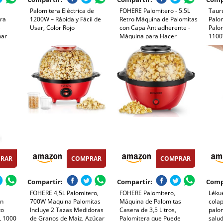
Palomitera Eléctrica de
FOHERE Palomitero - 5.5L
Taur
ara
1200W – Rápida y Fácil de
Retro Máquina de Palomitas
Palo
e
Usar, Color Rojo
con Capa Antiadherente -
Palom
nar
Máquina para Hacer
1100W
 Asa,
Palomitas de Maíz Fácil de
Aire 
de Maíz
Usar - Silencioso y
Minu
ro Bowl
Rápido(entre 4 min) (Rojo)
Tran
a
Compa
Limpi
RAR
COMPRAR
COMPRAR
Compartir:
Compartir:
Comp
FOHERE 4,5L Palomitero,
FOHERE Palomitero,
Lékué
in
700W Maquina Palomitas
Máquina de Palomitas
colap
to
Incluye 2 Tazas Medidoras
Casera de 3,5 Litros,
palo
, 1000
de Granos de Maíz, Azúcar
Palomitera que Puede
salud