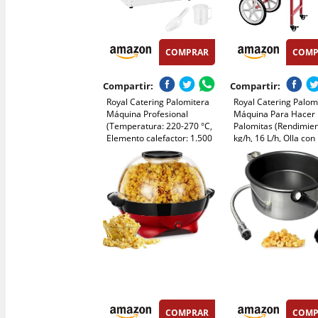
COMPRAR
COMP
Compartir:
Compartir:
Royal Catering Palomitera
Royal Catering Palom
Máquina Profesional
Máquina Para Hacer
(Temperatura: 220-270 °C,
Palomitas (Rendimien
Elemento calefactor: 1.500
kg/h, 16 L/h, Olla con
W, Blanca y dorada) Para
Revestimiento
Venta Ambulante
antiadherente, 1500
carrito)
COMPRAR
COMP