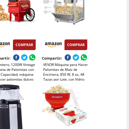
COMPRAR
COMPRAR
artir:
Compartir:
mitero, 1200W Vintage
VEVOR Máquina para Hacer
ina de Palomitas con
Palomitas de Maíz de
 Capacidad, máquina
Encimera, 850 W, 8 oz, 48
acer palomitas dulces
Tazas por Lote, con Vidrio
Caliente Sin Grasa
Templado, Incluye 4
aLibre de BPA, Rojo
Cucharas, Estilo Cine, Color
Rojo, Alto Rendimiento, 390
x 345 x 610 mm