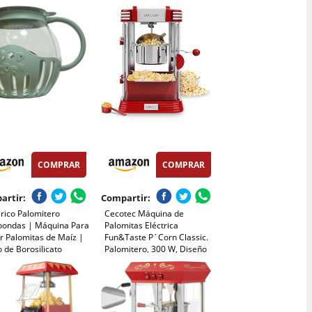
 2800 ml
Toque, Sin Aceite, Perfecto
para Cine en Casa, Noches
de Película, Fiestas
COMPRAR
COMPRAR
artir:
Compartir:
rico Palomitero
Cecotec Máquina de
oondas | Máquina Para
Palomitas Eléctrica
r Palomitas de Maíz |
Fun&Taste P´Corn Classic.
o de Borosilicato
Palomitero, 300 W, Diseño
ro y Apto para
Retro, Olla de Acero
ajillas
Inoxidable de 500 ml,
Bandeja extraíble, Luz
Interior, Cuchara
dosificadora