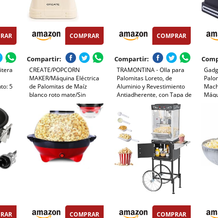
RAR
COMPRAR
COMPRAR
Compartir:
Compartir:
Comp
itera
CREATE/POPCORN
TRAMONTINA - Olla para
Gadg
MAKER/Máquina Eléctrica
Palomitas Loreto, de
Palo
to: 5
de Palomitas de Maíz
Aluminio y Revestimiento
Machi
blanco roto mate/Sin
Antiadherente, con Tapa de
Máqu
aceites o grasas, Fácil de
Vidrio y Mango Antitérmico,
Palom
 W, Con
limpiar, Palomitas en 3 min,
NO APTO PARA
Sin A
80g de maiz por tanda,
INDUCCIÓN, 20 cm y 3,5 L,
Vaso
Sitema de seguridad,
Color Rojo
Super
1200W
Acab
RAR
COMPRAR
COMPRAR