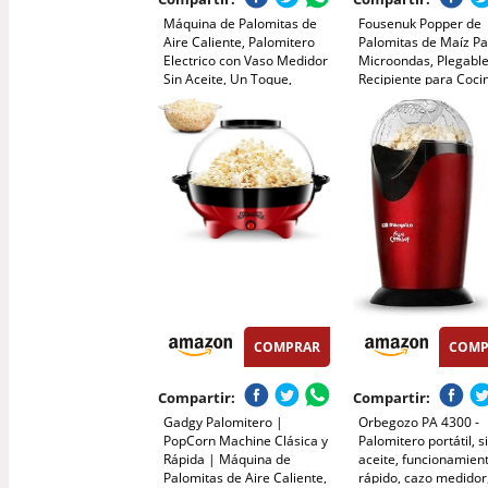
Máquina de Palomitas de
Fousenuk Popper de
Aire Caliente, Palomitero
Palomitas de Maíz P
Electrico con Vaso Medidor
Microondas, Plegabl
Sin Aceite, Un Toque,
Recipiente para Coci
Palomitas en 3 MIN
Palomitas con Tapa y
Maquina Palomita Portátil
Tazón de Palomitas 
para Cine en Casa, Noches
de Silicona, Palomite
de Película, Fiestas
sin Aceite Para Cocin
COMPRAR
COMP
Compartir:
Compartir:
Gadgy Palomitero |
Orbegozo PA 4300 -
PopCorn Machine Clásica y
Palomitero portátil, s
Rápida | Máquina de
aceite, funcionamien
Palomitas de Aire Caliente,
rápido, cazo medidor