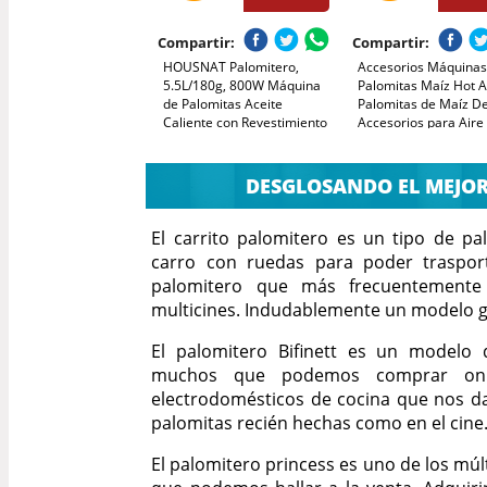
Compartir:
Compartir:
HOUSNAT Palomitero,
Accesorios Máquinas
5.5L/180g, 800W Máquina
Palomitas Maíz Hot Ai
de Palomitas Aceite
Palomitas de Maíz D
Caliente con Revestimiento
Accesorios para Aire
Antiadherente y Plato de
Caliente Palomitero 
Calentamiento Extraíble,
Eléctricas de Manive
Silenciosa y Rápida, 2 Tazas
Máquina de Palomite
DESGLOSANDO EL MEJO
Medidoras
holes-15mm
El carrito palomitero es un tipo de p
carro con ruedas para poder traspor
palomitero que más frecuentemente
multicines. Indudablemente un modelo g
El palomitero Bifinett es un modelo 
muchos que podemos comprar onli
electrodomésticos de cocina que nos da
palomitas recién hechas como en el cine
El palomitero princess es uno de los mú