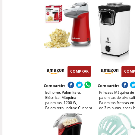
Sin Aceite ni Grasa | Incluye
W, Rojo Metalizado
Vaso Medidor y Tapa
Superior Abatible |
Acabado Rojo Retro
COMPRAR
COMP
Compartir:
Compartir:
Edihome, Palomitera,
Princess Máquina de
Eléctrica, Máquina
palomitas de aire cal
palomitas, 1200 W,
Palomitas frescas e
Palomitero, Incluye Cuchara
de 3 minutos, snack 
Dosificadora, Palomitas de
calorías sin aceite, u
Maíz listas en 2 minutos,
rápido y fácil, perfec
Popcorn (Rojo)
el hogar y fiestas infa