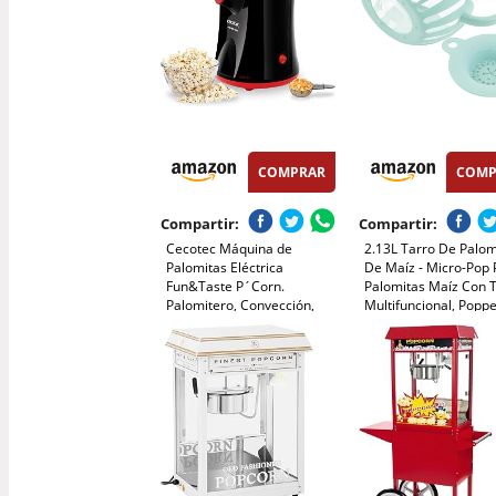
COMPRAR
COMP
Compartir:
Compartir:
Cecotec Máquina de
2.13L Tarro De Palom
Palomitas Eléctrica
De Maíz - Micro-Pop
Fun&Taste P´Corn.
Palomitas Maíz Con 
Palomitero, Convección,
Multifuncional, Popp
Palomitas listas en 2 mins,
Para Microondas, Oll
Incluye cuchara
Palomitas De Maíz, V
dosificadora, Fácil limpieza,
De Borosilicato Máq
Protección contra
Palomitas De Maíz
sobrecalentamiento