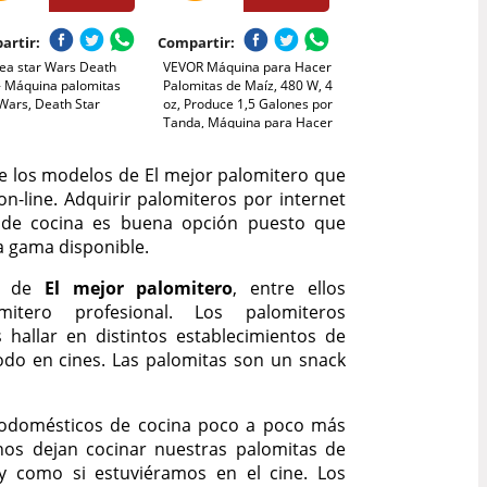
artir:
Compartir:
ea star Wars Death
VEVOR Máquina para Hacer
 - Máquina palomitas
Palomitas de Maíz, 480 W, 4
Wars, Death Star
oz, Produce 1,5 Galones por
Tanda, Máquina para Hacer
Palomitas de Maíz de
Sobremesa, Incluye 3 Palas,
e los modelos de El mejor palomitero que
Estilo cine, Rojo, 275 x 240 x
n-line. Adquirir palomiteros por internet
485 mm
s de cocina es buena opción puesto que
 gama disponible.
os de
El mejor palomitero
, entre ellos
mitero profesional. Los palomiteros
 hallar en distintos establecimientos de
odo en cines. Las palomitas son un snack
rodomésticos de cocina poco a poco más
os dejan cocinar nuestras palomitas de
 y como si estuviéramos en el cine. Los