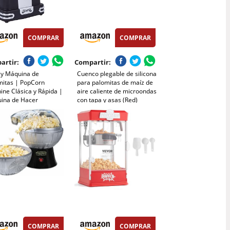
COMPRAR
COMPRAR
artir:
Compartir:
y Máquina de
Cuenco plegable de silicona
mitas | PopCorn
para palomitas de maíz de
ne Clásica y Rápida |
aire caliente de microondas
ina de Hacer
con tapa y asas (Red)
itas de Aire Caliente,
ceite ni Grasa | Incluye
 Medidor y Tapa
ior Abatible |
ado Negro Retro
COMPRAR
COMPRAR