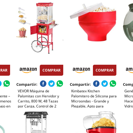
y Aceite, Agitación
Agregar Azúcar y Aceite,
Rojo,
Automática Electrico
Agitación Automática, Olla
Palomitera para las
Antiadherente, Silenciosa y
Vacaciones y las Noches de
Rápida, Adecuado Para Cine
Cine, Rojo
en Casa
RAR
COMPRAR
COMPRAR
Compartir:
Compartir:
Comp
VEVOR Máquina de
Kimbatex Kitchen
Gené
iente –
Palomitas con Hervidor y
Palomitero de Silicona para
Micr
n menos
Carrito, 800 W, 48 Tazas
Microondas - Grande y
Hace
bajo en
por Carga, Control de 2
Plegable, Apto para
Vidri
so
Botones, Pared de Vidrio,
Lavavajillas, Sin BPA,
Segu
ta para
Puerta de Policarbonato, 1
Recipiente para Palomitas
Lavav
ntiles
Cucharada y 3 Cucharas,
Saludables
Tojo, para 6-8 Personas