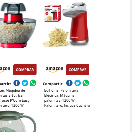
lanca y dorada) Para
W, Rojo Metalizado
a Ambulante
COMPRAR
COMPRAR
artir:
Compartir:
tec Máquina de
Edihome, Palomitera,
itas Eléctrica
Eléctrica, Máquina
Taste P'Corn Easy.
palomitas, 1200 W,
mitero, 1200 W,
Palomitero, Incluye Cuchara
ema de Inyección de
Dosificadora, Palomitas de
 Tazón Extraíble, Tapa
Maíz listas en 2 minutos,
dherente y Extraíble,
Popcorn (Rojo)
ño Compacto