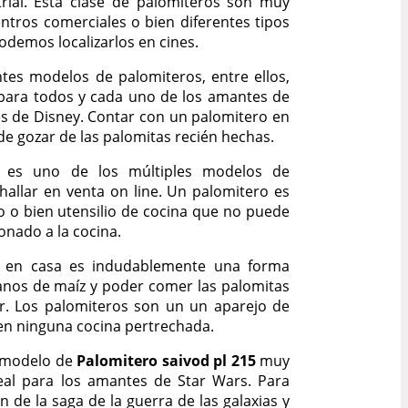
trial. Esta clase de palomiteros son muy
ntros comerciales o bien diferentes tipos
demos localizarlos en cines.
tes modelos de palomiteros, entre ellos,
l para todos y cada uno de los amantes de
jes de Disney. Contar con un palomitero en
de gozar de las palomitas recién hechas.
 es uno de los múltiples modelos de
allar en venta on line. Un palomitero es
o o bien utensilio de cocina que no puede
onado a la cocina.
o en casa es indudablemente una forma
ranos de maíz y poder comer las palomitas
r. Los palomiteros son un un aparejo de
 en ninguna cocina pertrechada.
n modelo de
Palomitero saivod pl 215
muy
deal para los amantes de Star Wars. Para
n de la saga de la guerra de las galaxias y