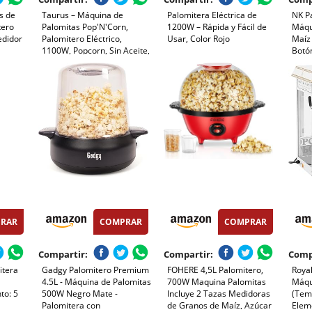
s de
Taurus – Máquina de
Palomitera Eléctrica de
NK Pa
tero
Palomitas Pop'N'Corn,
1200W – Rápida y Fácil de
Máqu
edidor
Palomitero Eléctrico,
Usar, Color Rojo
Maíz
1100W, Popcorn, Sin Aceite,
Botón
Aire Caliente, Listas en 3
Prepa
tátil
Minutos, Tapa
minut
Noches
Transparente Dosificadora,
Tama
Compacto, Portátil, Fácil
Ideal
Limpieza, Rojo
RAR
COMPRAR
COMPRAR
Compartir:
Compartir:
Comp
itera
Gadgy Palomitero Premium
FOHERE 4,5L Palomitero,
Royal
4.5L - Máquina de Palomitas
700W Maquina Palomitas
Máqu
to: 5
500W Negro Mate -
Incluye 2 Tazas Medidoras
(Tem
Palomitera con
de Granos de Maíz, Azúcar
Eleme