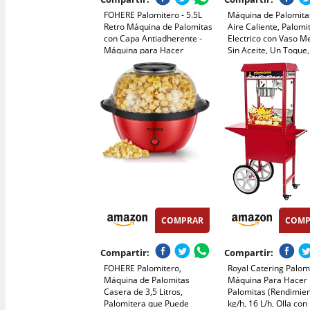
FOHERE Palomitero - 5.5L
Máquina de Palomita
Retro Máquina de Palomitas
Aire Caliente, Palomi
con Capa Antiadherente -
Electrico con Vaso M
Máquina para Hacer
Sin Aceite, Un Toque,
Palomitas de Maíz Fácil de
Palomitas en 3 MIN
Usar - Silencioso y
Maquina Palomita Por
Rápido(entre 4 min) (Rojo)
para Cine en Casa, 
de Película, Fiestas
COMPRAR
COMP
Compartir:
Compartir:
FOHERE Palomitero,
Royal Catering Palom
Máquina de Palomitas
Máquina Para Hacer
Casera de 3,5 Litros,
Palomitas (Rendimien
Palomitera que Puede
kg/h, 16 L/h, Olla con