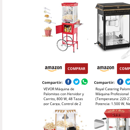
Agregar Azúcar y Aceite,
Revestimiento
Agitación Automática, Olla
antiadherente, 1500
Antiadherente, Silenciosa y
carrito)
Rápida, Adecuado Para Cine
en Casa
COMPRAR
COMP
Compartir:
Compartir:
VEVOR Máquina de
Royal Catering Palom
Palomitas con Hervidor y
Máquina Profesional
Carrito, 800 W, 48 Tazas
(Temperatura: 220-2
por Carga, Control de 2
Potencia: 1.500 W, N
Botones, Pared de Vidrio,
dorada) Para Venta
Puerta de Policarbonato, 1
Ambulante
Cucharada y 3 Cucharas,
Tojo, para 6-8 Personas