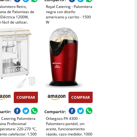
lomitero Retro,
Royal Catering - Palomitera
ina de Palomitas de
negra con diseño
 Eléctrica 1200W,
americano y carrito - 1500
 fácil de utilizar,
W
ración listas en 2
os, Aire Caliente,
ño 0,3L, Portable,
 para Casa
COMPRAR
COMPRAR
artir:
Compartir:
 Catering Palomitera
Orbegozo PA 4300 -
ina Profesional
Palomitero portátil, sin
peratura: 220-270 °C,
aceite, funcionamiento
nto calefactor: 1.500
rápido, cazo medidor, 1000