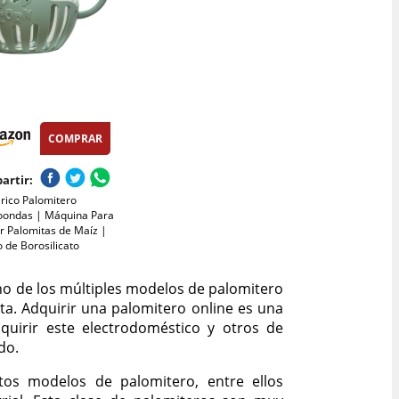
COMPRAR
artir:
rico Palomitero
oondas | Máquina Para
r Palomitas de Maíz |
o de Borosilicato
ro y Apto para
ajillas
no de los múltiples modelos de palomitero
a. Adquirir una palomitero online es una
irir este electrodoméstico y otros de
do.
tos modelos de palomitero, entre ellos