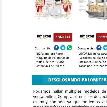
COMPRAR
COMP
Compartir:
Compartir:
NK Palomitero Retro,
VEVOR Máquina para
Máquina de Palomitas de
Palomitas de Maíz d
Maíz Eléctrica 1200W,
Encimera, 850 W, 8 o
Botón fácil de utilizar,
Tazas por Lote, con V
Preparación listas en 2
Templado, Incluye 4
minutos, Aire Caliente,
Cucharas, Estilo Cine
Tamaño 0,3L, Portable,
Rojo, Alto Rendimient
DESGLOSANDO PALOMITERO
Ideal para Casa (Blanco)
x 345 x 610 mm
Podemos hallar múltiples modelos de 
venta online. Comprar utensilios de coc
es muy cómodo ya que podemos adq