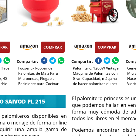
RAR
COMPRAR
COMPRAR
Compartir:
Compartir:
Comp
 Hacer
Fousenuk Popper de
Palomitero, 1200W Vintage
Gené
e
Palomitas de Maíz Para
Máquina de Palomitas con
Micr
z, 48
Microondas, Plegable
Gran Capacidad, máquina
Hace
idrio
Recipiente para Cocinar
de hacer palomitas dulces
Vidri
Palomitas con Tapa y Asa,
Aire Caliente Sin Grasa
Segu
, Color
Tazón de Palomitas de Maíz
AceitaLibre de BPA, Rojo
Lavav
El palomitero princess es u
o, 390
de Silicona, Palomitero Bowl
 SAIVOD PL 215
sin Aceite Para Cocina
que podemos hallar en vent
forma muy cómoda de adqu
palomiteros disponibles en
todos los libres en el merca
ina o menaje de forma online
uirir una amplia gama de
Podemos encontrar distin