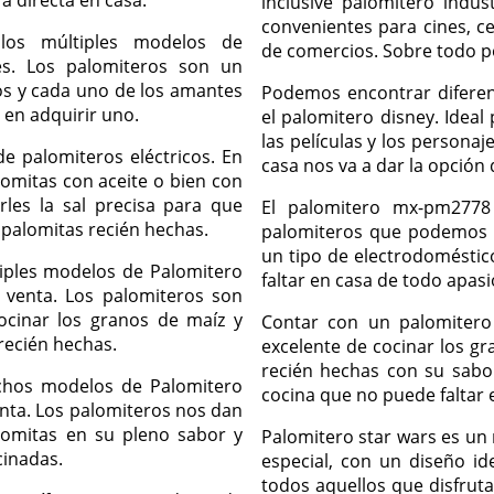
a directa en casa.
inclusive palomitero indus
convenientes para cines, ce
los múltiples modelos de
de comercios. Sobre todo po
es. Los palomiteros son un
os y cada uno de los amantes
Podemos encontrar diferen
 en adquirir uno.
el palomitero disney. Idea
las películas y los persona
e palomiteros eléctricos. En
casa nos va a dar la opción 
omitas con aceite o bien con
rles la sal precisa para que
El palomitero mx-pm2778
 palomitas recién hechas.
palomiteros que podemos h
un tipo de electrodoméstic
iples modelos de Palomitero
faltar en casa de todo apasi
 venta. Los palomiteros son
cocinar los granos de maíz y
Contar con un palomiter
 recién hechas.
excelente de cocinar los g
recién hechas con su sabo
chos modelos de Palomitero
cocina que no puede faltar
enta. Los palomiteros nos dan
alomitas en su pleno sabor y
Palomitero star wars es u
cinadas.
especial, con un diseño i
todos aquellos que disfruta