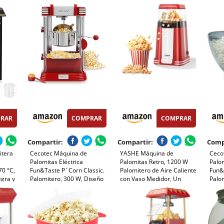
Revestimiento
y Aceite, Agitación
W, B
 W, Con
Antiadherente y Varilla
Automática Electrico
Vent
Mezcladora - Palomitero
Palomitera para las
Eléctrico Ideal para Cine en
Vacaciones y las Noches de
Casa
Cine, Rojo
RAR
COMPRAR
COMPRAR
Compartir:
Compartir:
Comp
itera
Cecotec Máquina de
YASHE Máquina de
Ceco
Palomitas Eléctrica
Palomitas Retro, 1200 W
Palom
70 °C,
Fun&Taste P´Corn Classic.
Palomitero de Aire Caliente
Fun&
egra y
Palomitero, 300 W, Diseño
con Vaso Medidor, Un
Palo
Retro, Olla de Acero
Toque, Sin Aceite, Perfecto
Sist
Inoxidable de 500 ml,
para Cine en Casa, Noches
Aire,
Bandeja extraíble, Luz
de Película, Fiestas
Antia
Interior, Cuchara
Dise
dosificadora