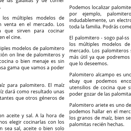
e las galaxias y de comer
.
Podemos localizar palomite
por ejemplo, palomiter
 los múltiples modelos de
indudablemente, un electr
 venta en el mercado. Los
toda la familia. Podrás com
a que sirven para cocinar
n el cine.
El palomitero - sogo pal-ss
los múltiples modelos d
tiples modelos de palomitero
mercado. Los palomiteros 
ión on line de palomiteros y
más útil ya que podremos 
cocina o bien menaje es sin
que lo deseemos.
nsa gama que vamos a poder
Palomitero alcampo es uno
ebay que podemos encon
íz para palomitero. El maíz
utensilios de cocina que 
íz dará como resultado unas
poder gozar de las palomita
itantes que otros géneros de
Palomitero ariete es uno d
podemos hallar en el merc
n aceite y sal. A la hora de
los granos de maíz, bien se
os elegir cocinarlas con los
palomitas recién hechas.
 sea sal, aceite o bien solo