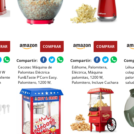
RAR
COMPRAR
COMPRAR
Compartir:
Compartir:
Comp
Cecotec Máquina de
Edihome, Palomitera,
Lékué
0 W
Palomitas Eléctrica
Eléctrica, Máquina
colap
aliente
Fun&Taste P'Corn Easy.
palomitas, 1200 W,
palo
n
Palomitero, 1200 W,
Palomitero, Incluye Cuchara
salud
rfecto
Sistema de Inyección de
Dosificadora, Palomitas de
Rojo,
Noches
Aire, Tazón Extraíble, Tapa
Maíz listas en 2 minutos,
Antiadherente y Extraíble,
Popcorn (Rojo)
Diseño Compacto