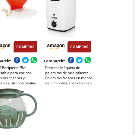
COMPRAR
COMPRAR
artir:
Compartir:
 Recipiente/Bol
Princess Máquina de
sable para cocinar
palomitas de aire caliente –
mitas caseras y
Palomitas frescas en menos
ables, silicona platino
de 3 minutos, snack bajo en
 2800 ml
calorías sin aceite, uso
rápido y fácil, perfecta para
el hogar y fiestas infantiles