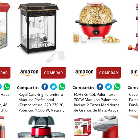
Agregar Azúcar y Aceite,
W, B
 W, Con
Agitación Automática, Olla
Vent
Antiadherente, Silenciosa y
Rápida, Adecuado Para Cine
en Casa
RAR
COMPRAR
COMPRAR
Compartir:
Compartir:
Comp
 Hacer
Royal Catering Palomitera
FOHERE 4,5L Palomitero,
Ceco
e
Máquina Profesional
700W Maquina Palomitas
Palom
z, 48
(Temperatura: 220-270 °C,
Incluye 2 Tazas Medidoras
Fun&
idrio
Potencia: 1.500 W, Negra y
de Granos de Maíz, Azúcar
Palo
dorada) Para Venta
y Aceite, Agitación
Retro
, Color
Ambulante
Automática Electrico
Inoxi
o, 390
Palomitera para las
Bande
Vacaciones y las Noches de
Inter
Cine, Rojo
dosif