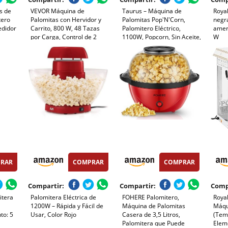
s de
VEVOR Máquina de
Taurus – Máquina de
Royal
tero
Palomitas con Hervidor y
Palomitas Pop'N'Corn,
negr
edidor
Carrito, 800 W, 48 Tazas
Palomitero Eléctrico,
ameri
por Carga, Control de 2
1100W, Popcorn, Sin Aceite,
W
Botones, Pared de Vidrio,
Aire Caliente, Listas en 3
tátil
Puerta de Policarbonato, 1
Minutos, Tapa
Noches
Cucharada y 3 Cucharas,
Transparente Dosificadora,
Tojo, para 6-8 Personas
Compacto, Portátil, Fácil
Limpieza, Rojo
RAR
COMPRAR
COMPRAR
Compartir:
Compartir:
Comp
itera
Palomitera Eléctrica de
FOHERE Palomitero,
Royal
1200W – Rápida y Fácil de
Máquina de Palomitas
Máqu
to: 5
Usar, Color Rojo
Casera de 3,5 Litros,
(Tem
Palomitera que Puede
Eleme