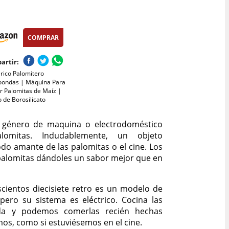
COMPRAR
artir:
rico Palomitero
oondas | Máquina Para
r Palomitas de Maíz |
o de Borosilicato
ro y Apto para
ajillas
género de maquina o electrodoméstico
lomitas. Indudablemente, un objeto
do amante de las palomitas o el cine. Los
palomitas dándoles un sabor mejor que en
scientos diecisiete retro es un modelo de
pero su sistema es eléctrico. Cocina las
da y podemos comerlas recién hechas
os, como si estuviésemos en el cine.