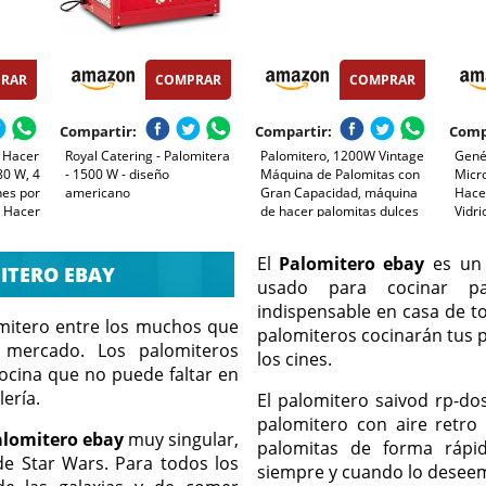
RAR
COMPRAR
COMPRAR
Compartir:
Compartir:
Comp
 Hacer
Royal Catering - Palomitera
Palomitero, 1200W Vintage
Gené
80 W, 4
- 1500 W - diseño
Máquina de Palomitas con
Micr
nes por
americano
Gran Capacidad, máquina
Hace
 Hacer
de hacer palomitas dulces
Vidri
e
Aire Caliente Sin Grasa
Segu
 Palas,
AceitaLibre de BPA, Rojo
Lavav
El
Palomitero ebay
es un 
 x 240 x
ITERO EBAY
usado para cocinar pa
indispensable en casa de to
mitero entre los muchos que
palomiteros cocinarán tus 
 mercado. Los palomiteros
los cines.
ocina que no puede faltar en
lería.
El palomitero saivod rp-do
palomitero con aire retro 
alomitero ebay
muy singular,
palomitas de forma rápi
de Star Wars. Para todos los
siempre y cuando lo deseem