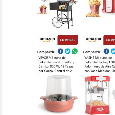
COMPRAR
COMP
Compartir:
Compartir:
VEVOR Máquina de
YASHE Máquina de
Palomitas con Hervidor y
Palomitas Retro, 120
Carrito, 800 W, 48 Tazas
Palomitero de Aire C
por Carga, Control de 2
con Vaso Medidor, U
Botones, Pared de Vidrio,
Toque, Sin Aceite, Pe
Puerta de Policarbonato, 1
para Cine en Casa, 
Cucharada y 3 Cucharas,
de Película, Fiestas
por Estilo Teatral, Negro