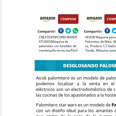
COMPRAR
COMP
Compartir:
Compartir:
CREATE/POPCORN MAKER
VEVOR Máquina para
STUDIO/Máquina de
Palomitas de Maíz, 4
palomitas con fundidor de
oz, Produce 1,5 Galo
mantequilla terracota/Fácil
Tanda, Máquina para
de usar, Hasta 100g de
Palomitas de Maíz d
maiz, Palomita en 5 min,
Sobremesa, Incluye 3
Palomitas dulces o saladas,
Estilo cine, Rojo, 275
DESGLOSANDO PALOM
500W
485 mm
Aicok palomitero es un modelo de palo
podemos localizar a la venta en el
eléctricos son un electrodoméstico de c
las cocinas de los apasionados a la hoste
Palomitero star wars es un modelo de
P
con un diseño ideal para los amantes 