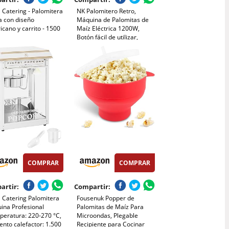
 Catering - Palomitera
NK Palomitero Retro,
a con diseño
Máquina de Palomitas de
cano y carrito - 1500
Maíz Eléctrica 1200W,
Botón fácil de utilizar,
Preparación listas en 2
minutos, Aire Caliente,
Tamaño 0,3L, Portable,
Ideal para Casa
COMPRAR
COMPRAR
artir:
Compartir:
 Catering Palomitera
Fousenuk Popper de
ina Profesional
Palomitas de Maíz Para
peratura: 220-270 °C,
Microondas, Plegable
nto calefactor: 1.500
Recipiente para Cocinar