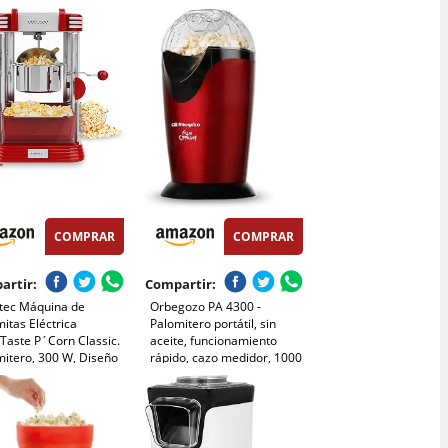
lanca y dorada) Para
Palomitas con Tapa y Asa,
a Ambulante
Tazón de Palomitas de Maíz
de Silicona, Palomitero Bowl
sin Aceite Para Cocina
COMPRAR
COMPRAR
artir:
Compartir:
tec Máquina de
Orbegozo PA 4300 -
itas Eléctrica
Palomitero portátil, sin
Taste P´Corn Classic.
aceite, funcionamiento
mitero, 300 W, Diseño
rápido, cazo medidor, 1000
, Olla de Acero
W, Rojo Metalizado
dable de 500 ml,
ja extraíble, Luz
ior, Cuchara
icadora