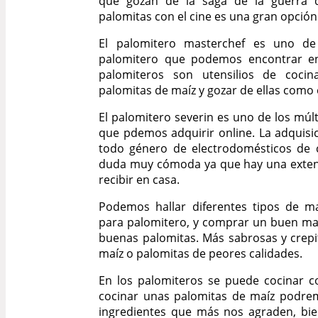
que gozan de la saga de la guerra d
palomitas con el cine es una gran opción
El palomitero masterchef es uno de
palomitero que podemos encontrar en
palomiteros son utensilios de cocin
palomitas de maíz y gozar de ellas como e
El palomitero severin es uno de los múl
que pdemos adquirir online. La adquisic
todo género de electrodomésticos de 
duda muy cómoda ya que hay una exte
recibir en casa.
Podemos hallar diferentes tipos de ma
para palomitero, y comprar un buen ma
buenas palomitas. Más sabrosas y crep
maíz o palomitas de peores calidades.
En los palomiteros se puede cocinar co
cocinar unas palomitas de maíz podrem
ingredientes que más nos agraden, bien