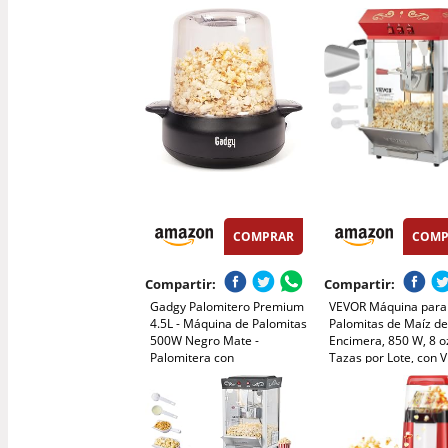
Caramelo Capacidad 230g
Revestimiento
Fácil Limpieza 24 Meses
antiadherente, 1500
Garantía Eléctrica Apto
carrito)
para Eventos Bares Fiestas
Restaurantes
COMPRAR
COMP
Compartir:
Compartir:
Gadgy Palomitero Premium
VEVOR Máquina para
4.5L - Máquina de Palomitas
Palomitas de Maíz d
500W Negro Mate -
Encimera, 850 W, 8 o
Palomitera con
Tazas por Lote, con V
Revestimiento
Templado, Incluye 4
Antiadherente y Varilla
Cucharas, Estilo Cine
Mezcladora - Palomitero
Rojo, Alto Rendimient
Eléctrico Ideal para Cine en
x 345 x 610 mm
Casa