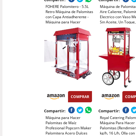
FOHERE Palomitero - 5.5L
Máquina de Palomita
Retro Máquina de Palomitas
Aire Caliente, Palomi
con Capa Antiadherente -
Electrico con Vaso M
Máquina para Hacer
Sin Aceite, Un Toque,
Palomitas de Maíz Fácil de
Palomitas en 3 MIN
Usar - Silencioso y
Maquina Palomita Por
Rápido(entre 4 min) (Rojo)
para Cine en Casa, 
de Película, Fiestas
COMPRAR
COMP
Compartir:
Compartir:
Máquina para Hacer
Royal Catering Palom
Palomitas de Maíz
Máquina Para Hacer
Profesional Popcorn Maker
Palomitas (Rendimien
Palomitera Acero Dulces
kg/h, 16 L/h, Olla con