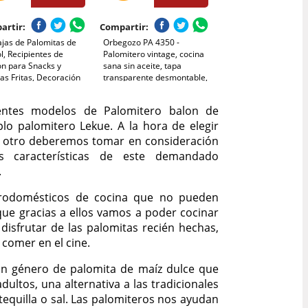
artir:
Compartir:
ajas de Palomitas de
Orbegozo PA 4350 -
l, Recipientes de
Palomitero vintage, cocina
ón para Snacks y
sana sin aceite, tapa
as Fritas, Decoración
transparente desmontable,
a Temática Fútbol para
funcionamiento rapido en 3
eaños y, 2 Estilos de
minutos, fácil de usar, 1200
entes modelos de Palomitero balon de
r Verde
W
lo palomitero Lekue. A la hora de elegir
n otro deberemos tomar en consideración
 características de este demandado
.
trodomésticos de cocina que no pueden
que gracias a ellos vamos a poder cocinar
disfrutar de las palomitas recién hechas,
 comer en el cine.
un género de palomita de maíz dulce que
ultos, una alternativa a las tradicionales
equilla o sal. Las palomiteros nos ayudan