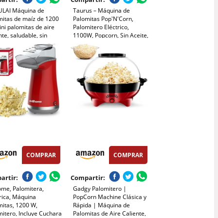
ULAI Máquina de
Taurus – Máquina de
mitas de maíz de 1200
Palomitas Pop'N'Corn,
ni palomitas de aire
Palomitero Eléctrico,
nte, saludable, sin
1100W, Popcorn, Sin Aceite,
a, 2 minutos, manejo
Aire Caliente, Listas en 3
n solo toque para
Minutos, Tapa
 películas, Navidad,
Transparente Dosificadora,
as, noche de fútbol
Compacto, Portátil, Fácil
Limpieza, Rojo
COMPRAR
COMPRAR
artir:
Compartir:
ome, Palomitera,
Gadgy Palomitero |
rica, Máquina
PopCorn Machine Clásica y
mitas, 1200 W,
Rápida | Máquina de
itero, Incluye Cuchara
Palomitas de Aire Caliente,