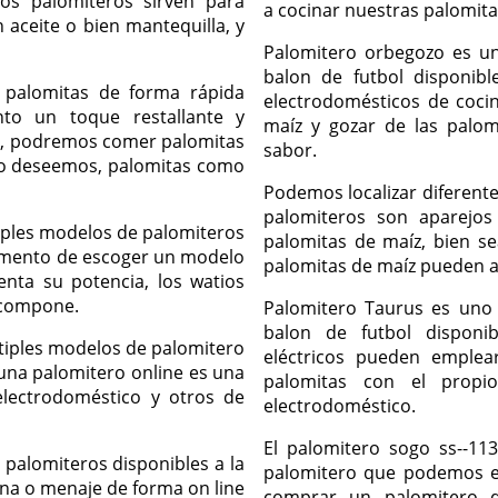
s palomiteros sirven para
a cocinar nuestras palomitas
 aceite o bien mantequilla, y
Palomitero orbegozo es u
balon de futbol disponib
s palomitas de forma rápida
electrodomésticos de coci
o un toque restallante y
maíz y gozar de las palo
o, podremos comer palomitas
sabor.
lo deseemos, palomitas como
Podemos localizar diferent
palomiteros son aparejos
tiples modelos de palomiteros
palomitas de maíz, bien se
omento de escoger un modelo
palomitas de maíz pueden a
nta su potencia, los watios
 compone.
Palomitero Taurus es uno 
balon de futbol disponi
ltiples modelos de palomitero
eléctricos pueden emplear
una palomitero online es una
palomitas con el prop
lectrodoméstico y otros de
electrodoméstico.
El palomitero sogo ss--11
palomiteros disponibles a la
palomitero que podemos e
ina o menaje de forma on line
comprar un palomitero 