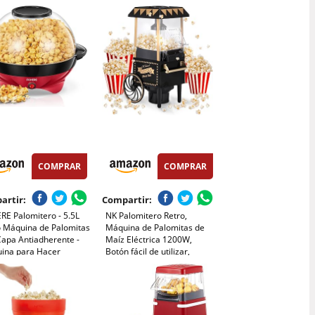
icadora, Palomitas de
Sin Aceite ni Grasa | Incluye
listas en 2 minutos,
Vaso Medidor y Tapa
rn (Rojo)
Superior Abatible |
Acabado Rojo Retro
COMPRAR
COMPRAR
artir:
Compartir:
RE Palomitero - 5.5L
NK Palomitero Retro,
o Máquina de Palomitas
Máquina de Palomitas de
Capa Antiadherente -
Maíz Eléctrica 1200W,
ina para Hacer
Botón fácil de utilizar,
itas de Maíz Fácil de
Preparación listas en 2
- Silencioso y
minutos, Aire Caliente,
o(entre 4 min) (Rojo)
Tamaño 0,3L, Portable,
Ideal para Casa (Negro)