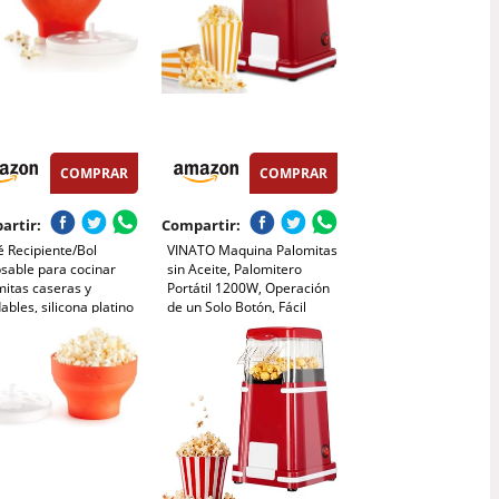
COMPRAR
COMPRAR
artir:
Compartir:
 Recipiente/Bol
VINATO Maquina Palomitas
sable para cocinar
sin Aceite, Palomitero
mitas caseras y
Portátil 1200W, Operación
ables, silicona platino
de un Solo Botón, Fácil
 2800 ml
Limpieza para Hogar Fiesta
Camping