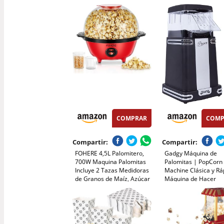
de usar, Hasta 100g de
W, Rojo Metalizado
maiz, Palomita en 5 min,
Palomitas dulces o saladas,
500W
COMPRAR
COMP
Compartir:
Compartir:
FOHERE 4,5L Palomitero,
Gadgy Máquina de
700W Maquina Palomitas
Palomitas | PopCorn
Incluye 2 Tazas Medidoras
Machine Clásica y Rá
de Granos de Maíz, Azúcar
Máquina de Hacer
y Aceite, Agitación
Palomitas de Aire Cal
Automática Electrico
Sin Aceite ni Grasa |
Palomitera para las
Vaso Medidor y Tapa
Vacaciones y las Noches de
Superior Abatible |
Cine, Rojo
Acabado Negro Retr