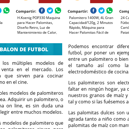
Compartir:
Compartir:
Comp
H.Koenig POP330 Maquina
Palomitero 1400W, 4L Gran
24 C
la
para Hacer Palomitas,
Capacidad/120g, 2 Minutos
Fútbo
e
Diseño Retro, Luz de
Rápido, Máquina para
Cart
Mantenimiento de Calor,
Hacer Palomitas Fácil de
Patat
Capacidad de Cacerola 50g
Usar, Aire Caliente & Sin
Fiest
impiar,
en Acero Inoxidable, Puerta
Grasa, para el Hogar, Fiesta
Cumpl
Podemos encontrar difer
Magnetica, 360w
de Cine, Navidad,
Colo
BALON DE FUTBOL
,
futbol, por poner un ejemp
Aniversario para Niños
entre un palomitero o bie
 los múltiples modelos de
el tamaño así como las
 venta en el mercado. Los
electrodoméstico de cocina
a que sirven para cocinar
mo en el cine.
Los palomiteros son elec
faltar en ningún hogar, ya 
iples modelos de palomiteros
nuestros granos de maíz y 
ea. Adquirir un palomitero, o
tal y como si las fuésemos a
rma on line, es sin duda una
legir entre muchos modelos.
Las palomitas dulces son 
agrada tanto a niño como ad
es modelos de palomitero que
palomitas de maíz con mant