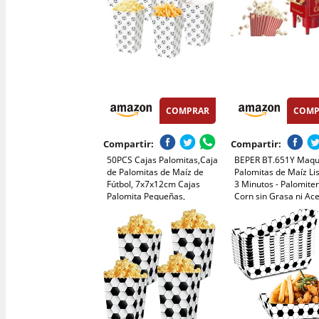
COMPRAR
COMP
Compartir:
Compartir:
50PCS Cajas Palomitas,Caja
BEPER BT.651Y Maqu
de Palomitas de Maíz de
Palomitas de Maíz Li
Fútbol, 7x7x12cm Cajas
3 Minutos - Palomite
Palomita Pequeñas,
Corn sin Grasa ni Ace
Decoraciones para Fiestas
de Fútbol, para Fiesta,
Cumpleaños,
Boda,Dulce,Cine