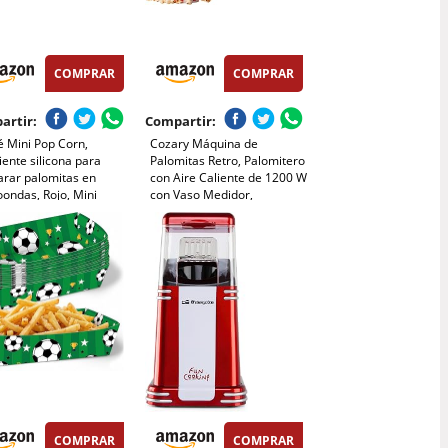
COMPRAR
COMPRAR
artir:
Compartir:
é Mini Pop Corn,
Cozary Máquina de
iente silicona para
Palomitas Retro, Palomitero
arar palomitas en
con Aire Caliente de 1200 W
ondas, Rojo, Mini
con Vaso Medidor,
Preparación en 3
Minutos,Un Toque, Sin
Aceite, para Cine en Casa,
Noches de Película,
Navidad, Fiestas
COMPRAR
COMPRAR