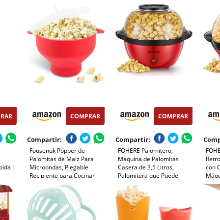
roto/Fácil de usar, Hasta
Dosif
100g de maiz, Palomita en 5
Maíz 
min, Palomitas dulces o
Popco
saladas, 500W
RAR
COMPRAR
COMPRAR
Compartir:
Compartir:
Comp
Fousenuk Popper de
FOHERE Palomitero,
FOHE
Palomitas de Maíz Para
Máquina de Palomitas
Retr
pida |
Microondas, Plegable
Casera de 3,5 Litros,
con 
Recipiente para Cocinar
Palomitera que Puede
Máqu
iente,
Palomitas con Tapa y Asa,
Agregar Azúcar y Aceite,
Palom
 Incluye
Tazón de Palomitas de Maíz
Agitación Automática, Olla
Usar 
de Silicona, Palomitero Bowl
Antiadherente, Silenciosa y
Rápid
sin Aceite Para Cocina
Rápida, Adecuado Para Cine
o
en Casa