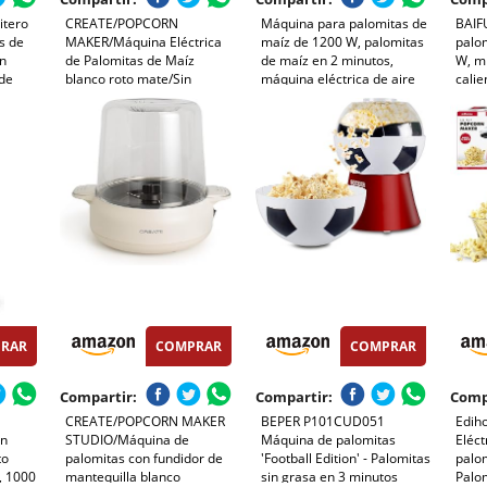
itero
CREATE/POPCORN
Máquina para palomitas de
BAIF
s de
MAKER/Máquina Eléctrica
maíz de 1200 W, palomitas
palo
in
de Palomitas de Maíz
de maíz en 2 minutos,
W, mi
 de
blanco roto mate/Sin
máquina eléctrica de aire
calie
rica,
aceites o grasas, Fácil de
caliente, sin aceite y grasa,
gras
limpiar, Palomitas en 3 min,
fácil de limpiar, diseño de
con u
80g de maiz por tanda,
balón de fútbol "Football
casa,
Sitema de seguridad,
Edition" con
fiest
1200W
RAR
COMPRAR
COMPRAR
Compartir:
Compartir:
Comp
CREATE/POPCORN MAKER
BEPER P101CUD051
Edih
in
STUDIO/Máquina de
Máquina de palomitas
Eléct
to
palomitas con fundidor de
'Football Edition' - Palomitas
palo
, 1000
mantequilla blanco
sin grasa en 3 minutos
Palom