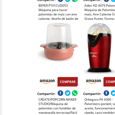
BEPER P101CUD053
Adler AD 4479 Palom
Máquina para hacer
Maquina de Palomita
palomitas de maíz con aire
maíz, Aire Caliente S
caliente, diseño de balón de
Grasa Aceite, Forma
fútbol, sin aceite, rápida y
Balón de futbol, Eléct
compacta, recipiente
1200W
incluido, ideal para noches
de cine y aficionados
COMPRAR
COMP
Compartir:
Compartir:
CREATE/POPCORN MAKER
Orbegozo PA 4300 -
STUDIO/Máquina de
Palomitero portátil, s
palomitas con fundidor de
aceite, funcionamien
mantequilla terracota/Fácil
rápido, cazo medidor