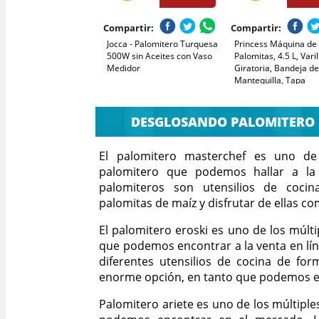
Compartir:
Compartir:
Jocca - Palomitero Turquesa
Princess Máquina de
500W sin Aceites con Vaso
Palomitas, 4.5 L, Varil
Medidor
Giratoria, Bandeja d
Mantequilla, Tapa
Transparente, Bol
Reversible, Fácil de L
Diseño Compacto,
DESGLOSANDO PALOMITERO 
Antideslizante, 450 W
292980
El palomitero masterchef es uno de
palomitero que podemos hallar a la
palomiteros son utensilios de cocin
palomitas de maíz y disfrutar de ellas co
El palomitero eroski es uno de los múlt
que podemos encontrar a la venta en lín
diferentes utensilios de cocina de fo
enorme opción, en tanto que podemos e
Palomitero ariete es uno de los múltipl