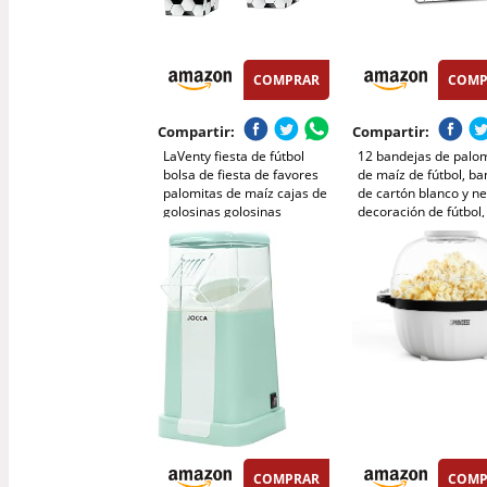
COMPRAR
COMP
Compartir:
Compartir:
LaVenty fiesta de fútbol
12 bandejas de palo
bolsa de fiesta de favores
de maíz de fútbol, b
palomitas de maíz cajas de
de cartón blanco y ne
golosinas golosinas
decoración de fútbol,
suministros para bloques
decoración de cumpl
decoración de la fiesta de
para niños, para
cumpleaños
organizador de aperit
regalo de fiesta de e
COMPRAR
COMP