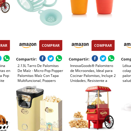
RAR
COMPRAR
COMPRAR
Compartir:
Compartir:
Comp
ina
2.13L Tarro De Palomitas
InnovaGoods® Palomitero
Lékué
stas en
De Maíz - Micro-Pop Popper
de Microondas, Ideal para
colap
ra Pop
Palomitas Maíz Con Tapa
Cocinar Palomitas, Incluye 2
palo
ite
Multifuncional, Poppers
Unidades, Resistente a
salud
Para Microondas, Olla De
Temperaturas Máximas de
Rojo,
Palomitas De Maíz, Vidrio
200ºC para Experiencia
De Borosilicato Máquina De
Cinematográfica en Casa
Palomitas De Maíz