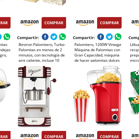
RAR
COMPRAR
COMPRAR
Compartir:
Compartir:
Comp
mitas
Bestron Palomitero, Turbo-
Palomitero, 1200W Vintage
Léku
andejas
Palomitas en menos de 2
Máquina de Palomitas con
recip
gro,
minutos, con tecnología de
Gran Capacidad, máquina
prep
aire caliente, incluye 10
de hacer palomitas dulces
micro
eaños
bolsas de palomitas y taza
Aire Caliente Sin Grasa
medidora integrada,
AceitaLibre de BPA, Rojo
ivos,
colección Sweet Dreams,
stadio
Color: Amarillo
RAR
COMPRAR
COMPRAR