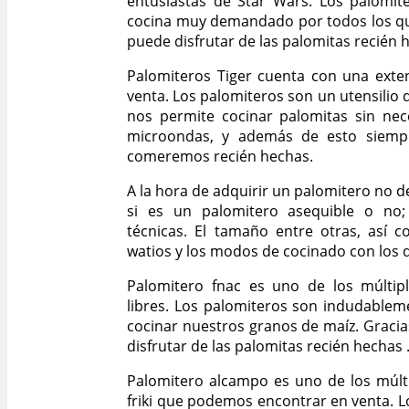
entusiastas de Star Wars. Los palomit
cocina muy demandado por todos los que 
puede disfrutar de las palomitas recién 
Palomiteros Tiger cuenta con una ext
venta. Los palomiteros son un utensilio 
nos permite cocinar palomitas sin ne
microondas, y además de esto siem
comeremos recién hechas.
A la hora de adquirir un palomitero no 
si es un palomitero asequible o no; 
técnicas. El tamaño entre otras, así
watios y los modos de cocinado con los 
Palomitero fnac es uno de los múltip
libres. Los palomiteros son indudable
cocinar nuestros granos de maíz. Graci
disfrutar de las palomitas recién hechas 
Palomitero alcampo es uno de los múlt
friki que podemos encontrar en venta. L