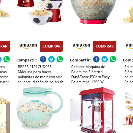
RAR
COMPRAR
COMPRAR
Compartir:
Compartir:
Comp
ero,
BEPER P101CUD053
Cecotec Máquina de
Edih
itas
Máquina para hacer
Palomitas Eléctrica
Eléct
doras
palomitas de maíz con aire
Fun&Taste P'Corn Easy.
palo
Azúcar
caliente, diseño de balón de
Palomitero, 1200 W,
Palom
fútbol, sin aceite, rápida y
Sistema de Inyección de
Dosif
compacta, recipiente
Aire, Tazón Extraíble, Tapa
Maíz 
incluido, ideal para noches
Antiadherente y Extraíble,
Popco
hes de
de cine y aficionados
Diseño Compacto