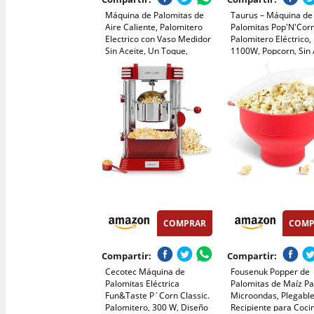
Máquina de Palomitas de
Taurus – Máquina de
Aire Caliente, Palomitero
Palomitas Pop'N'Corn
Electrico con Vaso Medidor
Palomitero Eléctrico,
Sin Aceite, Un Toque,
1100W, Popcorn, Sin 
Palomitas en 3 MIN
Aire Caliente, Listas 
Maquina Palomita Portátil
Minutos, Tapa
para Cine en Casa, Noches
Transparente Dosific
de Película, Fiestas
Compacto, Portátil, Fá
Limpieza, Rojo
COMPRAR
COMP
Compartir:
Compartir:
Cecotec Máquina de
Fousenuk Popper de
Palomitas Eléctrica
Palomitas de Maíz P
Fun&Taste P´Corn Classic.
Microondas, Plegabl
Palomitero, 300 W, Diseño
Recipiente para Coci