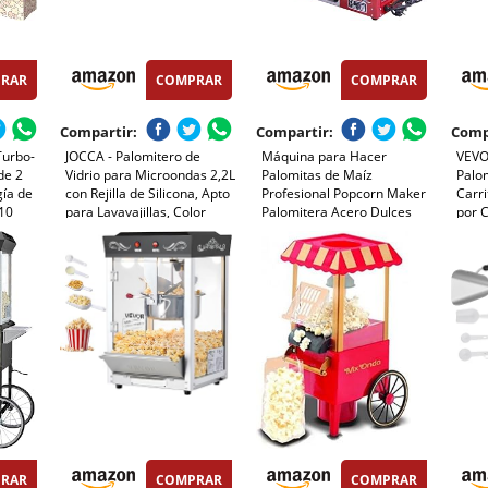
RAR
COMPRAR
COMPRAR
Compartir:
Compartir:
Comp
Turbo-
JOCCA - Palomitero de
Máquina para Hacer
VEVO
de 2
Vidrio para Microondas 2,2L
Palomitas de Maíz
Palom
gía de
con Rejilla de Silicona, Apto
Profesional Popcorn Maker
Carri
 10
para Lavavajillas, Color
Palomitera Acero Dulces
por C
 taza
Turquesa
Caramelo Capacidad 230g
Boton
Fácil Limpieza 24 Meses
Puert
ams,
Garantía Eléctrica Apto
Cuch
para Eventos Bares Fiestas
por E
Restaurantes
RAR
COMPRAR
COMPRAR