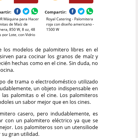
artir:
Compartir:
R Máquina para Hacer
Royal Catering - Palomitera
mitas de Maíz de
roja con diseño americano -
era, 850 W, 8 oz, 48
1500 W
 por Lote, con Vidrio
lado, Incluye 4
ras, Estilo Cine, Color
e los modelos de palomitero libres en el
, Fácil de Limpiar, 390
sirven para cocinar los granos de maíz y
5 x 610 mm
recién hechas como en el cine. Sin duda, no
ocina.
po de trama o electrodoméstico utilizado
dudablemente, un objeto indispensable en
las palomitas o el cine. Los palomiteros
doles un sabor mejor que en los cines.
mitero casero, pero indudablemente, es
 con un palomitero eléctrico ya que se
mejor. Los palomiteros son un utensiliode
u gran utilidad.