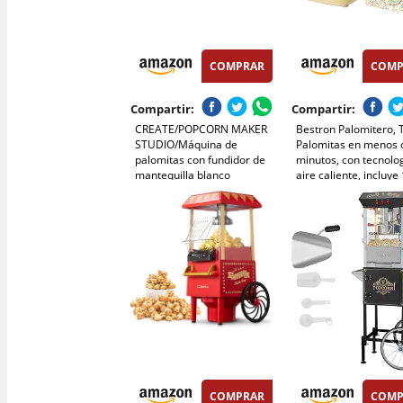
COMPRAR
COMP
Compartir:
Compartir:
CREATE/POPCORN MAKER
Bestron Palomitero, 
STUDIO/Máquina de
Palomitas en menos 
palomitas con fundidor de
minutos, con tecnolo
mantequilla blanco
aire caliente, incluye
roto/Fácil de usar, Hasta
bolsas de palomitas y
100g de maiz, Palomita en 5
medidora integrada,
min, Palomitas dulces o
colección Sweet Dre
saladas, 500W
Color: Amarillo
COMPRAR
COMP