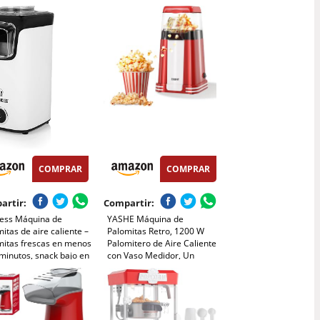
es, Pared de Vidrio,
Agregar Azúcar y Aceite,
a de Policarbonato, 1
Agitación Automática, Olla
arada y 3 Cucharas,
Antiadherente, Silenciosa y
 para 6-8 Personas
Rápida, Adecuado Para Cine
en Casa
COMPRAR
COMPRAR
artir:
Compartir:
cess Máquina de
YASHE Máquina de
itas de aire caliente –
Palomitas Retro, 1200 W
mitas frescas en menos
Palomitero de Aire Caliente
minutos, snack bajo en
con Vaso Medidor, Un
ías sin aceite, uso
Toque, Sin Aceite, Perfecto
o y fácil, perfecta para
para Cine en Casa, Noches
gar y fiestas infantiles
de Película, Fiestas