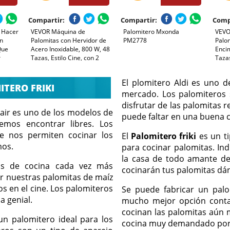
Compartir:
Compartir:
Comp
 Hacer
VEVOR Máquina de
Palomitero Mxonda
VEVO
on
Palomitas con Hervidor de
PM2778
Palo
Que
Acero Inoxidable, 800 W, 48
Encim
r
Tazas, Estilo Cine, con 2
Tazas
Botones de Control, Pared
Temp
alas,
de Cristal, Puerta de
Cucha
El plomitero Aldi es uno d
Policarbonato, 1 Cucharada
Negro
TERO FRIKI
610 x
y 3 Cucharas, Negro
mercado. Los palomiteros 
x 34
disfrutar de las palomitas 
 air es uno de los modelos de
puede faltar en una buena c
mos encontrar libres. Los
e nos permiten cocinar los
El
Palomitero friki
es un ti
mos.
para cocinar palomitas. In
la casa de todo amante de 
os de cocina cada vez más
cocinarán tus palomitas dán
r nuestras palomitas de maíz
os en el cine. Los palomiteros
Se puede fabricar un palo
 genial.
mucho mejor opción contar
cocinan las palomitas aún 
un palomitero ideal para los
cocina muy demandado por s