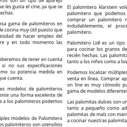
eros son un tipo de aparejo
les gusta el cine, ya que se
El palomitero klarstein v
hechas.
palomitero que podemos h
comprar un palomitero n
ensa gama de palomiteros en
indudablemente, el pr
de cocina muy útil puesto que
palomitero.
cesidad de hacer empleo del
pre y en todo momento las
Palomitero Lidl es un tipo
para cocinar los granos de
recién hechas. Las palomi
deberemos de tener en cuenta
tanto a los niños como a los
si no sus especificaciones
 como su potencia medida en
Podemos localizar múltiple
que cuenta.
venta en línea. Comprar a
on line es muy cómodo p
les modelos de palomiteros
gama de modelos diferentes 
mente una forma excelente de
as a los palomiteros podemos
Las palomitas dulces son un
.
tanto a pequeño como adul
palomitas de maíz con mant
iples modelos de Palomitero
a cocinar nuestras palomitas
os palomiteros son utensilios