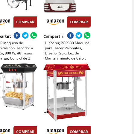
COMPRAR
COMPRAR
artir:
Compartir:
R Máquina de
H.Koenig POP330 Maquina
itas con Hervidor y
para Hacer Palomitas,
to, 800 W, 48 Tazas
Diseño Retro, Luz de
arga, Control de 2
Mantenimiento de Calor,
es, Pared de Vidrio,
Capacidad de Cacerola 50g
a de Policarbonato, 1
en Acero Inoxidable, Puerta
arada y 3 Cucharas,
Magnetica, 360w
stilo Teatral, Negro
COMPRAR
COMPRAR