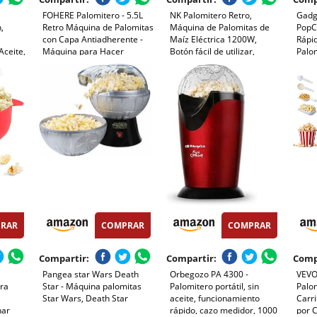
FOHERE Palomitero - 5.5L
NK Palomitero Retro,
Gadg
,
Retro Máquina de Palomitas
Máquina de Palomitas de
PopC
con Capa Antiadherente -
Maíz Eléctrica 1200W,
Rápi
Aceite,
Máquina para Hacer
Botón fácil de utilizar,
Palom
en 3
Palomitas de Maíz Fácil de
Preparación listas en 2
Sin A
Usar - Silencioso y
minutos, Aire Caliente,
Vaso
adora,
Rápido(entre 4 min) (Rojo)
Tamaño 0,3L, Portable,
Super
cil
Ideal para Casa
Acab
RAR
COMPRAR
COMPRAR
Compartir:
Compartir:
Comp
Pangea star Wars Death
Orbegozo PA 4300 -
VEVO
ara
Star - Máquina palomitas
Palomitero portátil, sin
Palom
e
Star Wars, Death Star
aceite, funcionamiento
Carri
nar
rápido, cazo medidor, 1000
por C