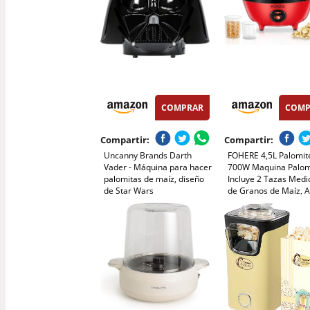
COMPRAR
COMP
Compartir:
Compartir:
Uncanny Brands Darth
FOHERE 4,5L Palomit
Vader - Máquina para hacer
700W Maquina Palom
palomitas de maíz, diseño
Incluye 2 Tazas Medi
de Star Wars
de Granos de Maíz, 
y Aceite, Agitación
Automática Electrico
Palomitera para las
Vacaciones y las Noc
Cine, Rojo