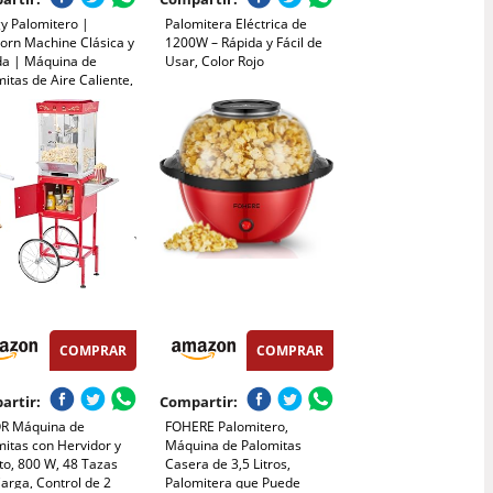
y Palomitero |
Palomitera Eléctrica de
orn Machine Clásica y
1200W – Rápida y Fácil de
da | Máquina de
Usar, Color Rojo
itas de Aire Caliente,
ceite ni Grasa | Incluye
 Medidor y Tapa
ior Abatible |
ado Rojo Retro
COMPRAR
COMPRAR
artir:
Compartir:
R Máquina de
FOHERE Palomitero,
itas con Hervidor y
Máquina de Palomitas
to, 800 W, 48 Tazas
Casera de 3,5 Litros,
arga, Control de 2
Palomitera que Puede