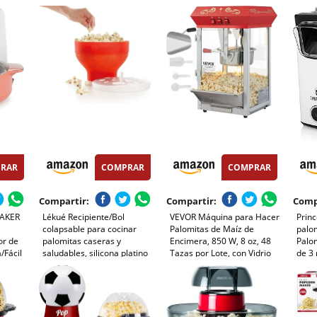
 Asa,
W, Rojo Metalizado
Boton
de Maíz
Puert
ro Bowl
Cuch
a
Tojo,
RAR
COMPRAR
COMPRAR
Compartir:
Compartir:
Comp
AKER
Lékué Recipiente/Bol
VEVOR Máquina para Hacer
Prin
colapsable para cocinar
Palomitas de Maíz de
palom
or de
palomitas caseras y
Encimera, 850 W, 8 oz, 48
Palo
/Fácil
saludables, silicona platino
Tazas por Lote, con Vidrio
de 3 
de
Rojo, 2800 ml
Templado, Incluye 4
calor
min,
Cucharas, Estilo Cine, Color
rápid
aladas,
Rojo, Alto Rendimiento, 390
el ho
x 345 x 610 mm