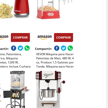
COMPRAR
COMPRAR
artir:
Compartir:
ome, Palomitera,
VEVOR Máquina para Hacer
rica, Máquina
Palomitas de Maíz, 480 W, 4
mitas, 1200 W,
oz, Produce 1,5 Galones por
itero, Incluye Cuchara
Tanda, Máquina para Hacer
icadora, Palomitas de
Palomitas de Maíz de
listas en 2 minutos,
Sobremesa, Incluye 3 Palas,
rn (Rojo)
Estilo cine, Rojo, 275 x 240 x
485 mm