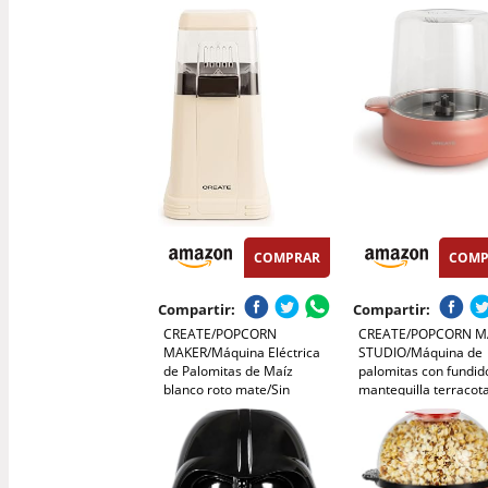
Retro, Olla de Acero
Palomitas con Tapa y
Inoxidable de 500 ml,
Tazón de Palomitas 
Bandeja extraíble, Luz
de Silicona, Palomite
Interior, Cuchara
sin Aceite Para Cocin
dosificadora
COMPRAR
COMP
Compartir:
Compartir:
CREATE/POPCORN
CREATE/POPCORN M
MAKER/Máquina Eléctrica
STUDIO/Máquina de
de Palomitas de Maíz
palomitas con fundid
blanco roto mate/Sin
mantequilla terracota
aceites o grasas, Fácil de
de usar, Hasta 100g 
limpiar, Palomitas en 3 min,
maiz, Palomita en 5 
80g de maiz por tanda,
Palomitas dulces o s
Sitema de seguridad,
500W
1200W