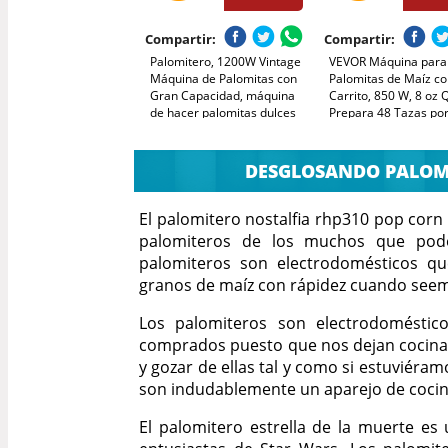
Compartir:
Compartir:
Palomitero, 1200W Vintage
VEVOR Máquina para
Máquina de Palomitas con
Palomitas de Maíz c
Gran Capacidad, máquina
Carrito, 850 W, 8 oz 
de hacer palomitas dulces
Prepara 48 Tazas po
Aire Caliente Sin Grasa
Tanda, con Vidrio
AceitaLibre de BPA, Rojo
Templado, Incluye 4 P
Estilo Cine, Alto
DESGLOSANDO PALOMI
Rendimiento, Negro, 
410 x 1395 mm
El palomitero nostalfia rhp310 pop corn
palomiteros de los muchos que pode
palomiteros son electrodomésticos qu
granos de maíz con rápidez cuando see
Los palomiteros son electrodoméstic
comprados puesto que nos dejan cocina
y gozar de ellas tal y como si estuviéram
son indudablemente un aparejo de cocina
El palomitero estrella de la muerte es 